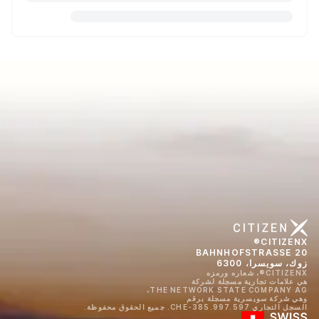
CITIZENX®
BAHNHOFSTRASSE 20
زوك، سويسرا، 6300
CITIZENX®، شعاره ورمزه
هي علامات تجارية مسجلة لشركة
THE NETWORK STATE COMPANY AG،
وهي شركة سويسرية مسجلة برقم
السجل التجاري CHE-385.997.597. جميع الحقوق محفوظة.