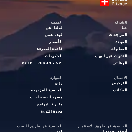
الشركة
المنصة
عنا
لماذا نحن
المراجعات
كيف تعمل
القيادة
الأسعار
الفعاليات
قاعدة المعرفة
الندوات عبر الويب
الحكومات
الوظائف
AGENT PRICING API
الامتثال
الموارد
الترخيص
رؤى
المكاتب
الجنسية المزدوجة
مسرد المصطلحات
مقارنة البرامج
هجرة الثروة
الجنسية عن طريق الاستثمار
الجنسية عن طريق النسب
أنتيغوا وبربودا
كندا