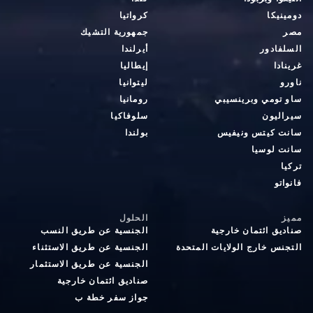
دومينيكا
كرواتيا
مصر
جمهورية التشيك
السلفادور
أيرلندا
غرينادا
إيطاليا
ناورو
ليتوانيا
ساو تومي وبرينسيبي
رومانيا
سيراليون
سلوفاكيا
سانت كيتس ونيفيس
بولندا
سانت لوسيا
تركيا
فانواتو
مميز
الحلول
صناديق ائتمان خارجية
الجنسية عن طريق النسب
التجنس خارج الولايات المتحدة
الجنسية عن طريق الاستثناء
الجنسية عن طريق الاستثمار
صناديق ائتمان خارجية
جواز سفر خطة ب