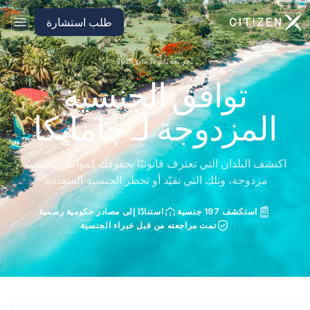
الانتقال إلى الصفحة الرئيسية لـ CitizenX
طلب استشارة
آخر تحديث: 19 مايو 2026
توافق الجنسية
المزدوجة لـ جامايكا
اكتشف البلدان التي تعترف قانونيًا بحقوقك كمواطن بجنسية
مزدوجة، وتلك التي تقيّد أو تحظر الجنسية المتعددة.
استكشف 197 جنسية
استنادًا إلى مصادر حكومية رسمية
تمت مراجعته من قبل خبراء الجنسية