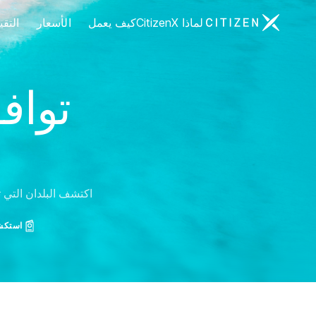
الانتقال إلى الصفحة الرئيسية لـ CitizenX
لماذا CitizenX
كيف يعمل
الأسعار
التق
تواف
اكتشف البلدان التي ت
استكشف 197