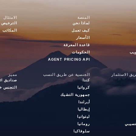
المنصة
الامتثال
لماذا نحن
الترخيص
كيف تعمل
المكاتب
الأسعار
قاعدة المعرفة
ويب
الحكومات
AGENT PRICING API
ق الاستثمار
الجنسية عن طريق النسب
مميز
كندا
صناديق ائ
كرواتيا
التجنس خا
جمهورية التشيك
أيرلندا
إيطاليا
ليتوانيا
نسيبي
رومانيا
سلوفاكيا