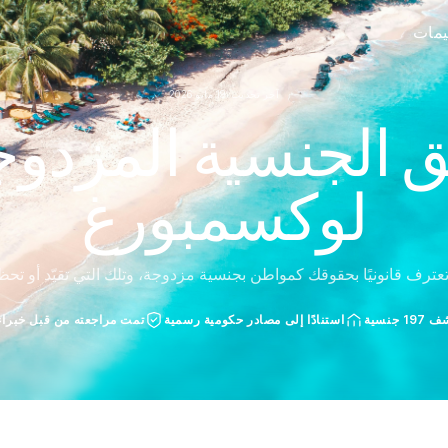
ييمات
آخر تحديث: 19 مايو 2026
ق الجنسية المزدوجة
لوكسمبورغ
عترف قانونيًا بحقوقك كمواطن بجنسية مزدوجة، وتلك التي تقيّد أو تحظ
 جنسية
استنادًا إلى مصادر حكومية رسمية
تمت مراجعته من قبل خبراء