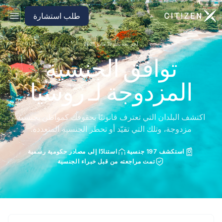
الانتقال إلى الصفحة الرئيسية لـ CitizenX
طلب استشارة
آخر تحديث: 19 مايو 2026
توافق الجنسية
المزدوجة لـ روسيا
اكتشف البلدان التي تعترف قانونيًا بحقوقك كمواطن بجنسية
مزدوجة، وتلك التي تقيّد أو تحظر الجنسية المتعددة.
استكشف 197 جنسية
استنادًا إلى مصادر حكومية رسمية
تمت مراجعته من قبل خبراء الجنسية