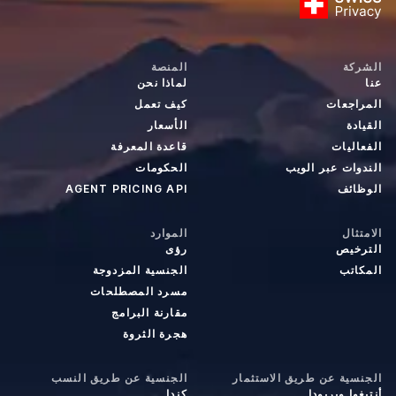
الشركة
المنصة
عنا
لماذا نحن
المراجعات
كيف تعمل
القيادة
الأسعار
الفعاليات
قاعدة المعرفة
الندوات عبر الويب
الحكومات
الوظائف
AGENT PRICING API
الامتثال
الموارد
الترخيص
رؤى
المكاتب
الجنسية المزدوجة
مسرد المصطلحات
مقارنة البرامج
هجرة الثروة
الجنسية عن طريق الاستثمار
الجنسية عن طريق النسب
أنتيغوا وبربودا
كندا