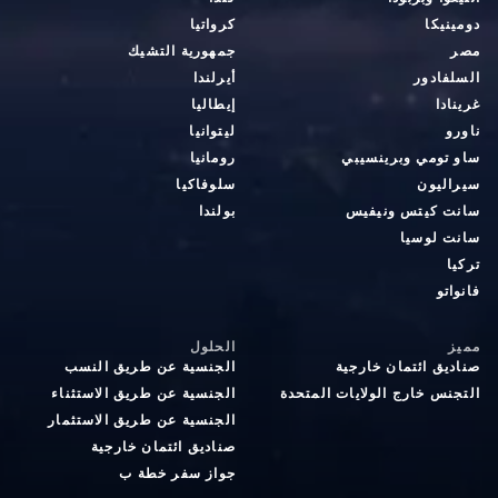
دومينيكا
كرواتيا
مصر
جمهورية التشيك
السلفادور
أيرلندا
غرينادا
إيطاليا
ناورو
ليتوانيا
ساو تومي وبرينسيبي
رومانيا
سيراليون
سلوفاكيا
سانت كيتس ونيفيس
بولندا
سانت لوسيا
تركيا
فانواتو
مميز
الحلول
صناديق ائتمان خارجية
الجنسية عن طريق النسب
التجنس خارج الولايات المتحدة
الجنسية عن طريق الاستثناء
الجنسية عن طريق الاستثمار
صناديق ائتمان خارجية
جواز سفر خطة ب