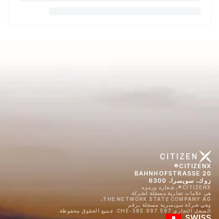
CITIZENX®
BAHNHOFSTRASSE 20
زوك، سويسرا، 6300
CITIZENX®، شعاره ورمزه
هي علامات تجارية مسجلة لشركة
THE NETWORK STATE COMPANY AG،
وهي شركة سويسرية مسجلة برقم
السجل التجاري CHE-385.997.597. جميع الحقوق محفوظة.