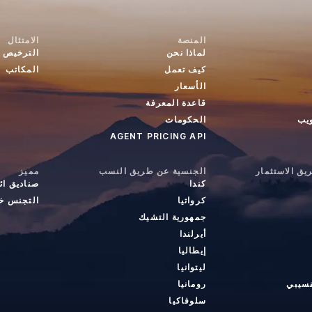
المنصة
الامتثال
لماذا نحن
الترخيص
كيف تعمل
المكاتب
الأسعار
قاعدة المعرفة
ويب
الحكومات
AGENT PRICING API
ق الاستثمار
الجنسية عن طريق النسب
مميز
كندا
صناديق ائ
كرواتيا
التجنس خا
جمهورية التشيك
أيرلندا
إيطاليا
ليتوانيا
نسيبي
رومانيا
سلوفاكيا