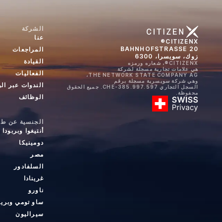
الشركة
عنا
CITIZENX®
BAHNHOFSTRASSE 20
المراجعات
زوك، سويسرا، 6300
القيادة
CITIZENX®، شعاره ورمزه
هي علامات تجارية مسجلة لشركة
الفعاليات
THE NETWORK STATE COMPANY AG،
وهي شركة سويسرية مسجلة برقم
الندوات عبر ال
السجل التجاري CHE-385.997.597. جميع الحقوق
محفوظة.
الوظائف
الجنسية عن طري
أنتيغوا وبربودا
دومينيكا
مصر
السلفادور
غرينادا
ناورو
ساو تومي وبري
سيراليون