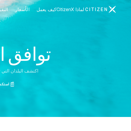
الانتقال إلى الصفحة الرئيسية لـ CitizenX
لماذا CitizenX
كيف يعمل
الأسعار
التق
توافق ا
اكتشف البلدان التي ت
استكشف 197