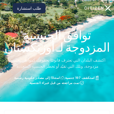
الانتقال إلى الصفحة الرئيسية لـ CitizenX
طلب استشارة
آخر تحديث: 19 مايو 2026
توافق الجنسية
المزدوجة لـ أوزبكستان
اكتشف البلدان التي تعترف قانونيًا بحقوقك كمواطن بجنسية
مزدوجة، وتلك التي تقيّد أو تحظر الجنسية المتعددة.
استكشف 197 جنسية
استنادًا إلى مصادر حكومية رسمية
تمت مراجعته من قبل خبراء الجنسية