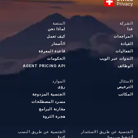
الشركة
المنصة
عنا
لماذا نحن
المراجعات
كيف تعمل
القيادة
الأسعار
الفعاليات
قاعدة المعرفة
الندوات عبر الويب
الحكومات
الوظائف
AGENT PRICING API
الامتثال
الموارد
الترخيص
رؤى
المكاتب
الجنسية المزدوجة
مسرد المصطلحات
مقارنة البرامج
هجرة الثروة
الجنسية عن طريق الاستثمار
الجنسية عن طريق النسب
أنتيغوا وبربودا
كندا