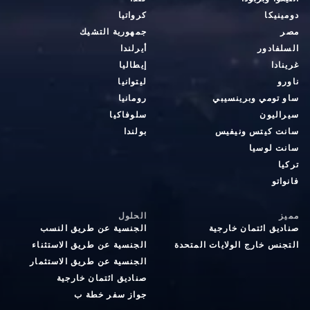
دومينيكا
كرواتيا
مصر
جمهورية التشيك
السلفادور
أيرلندا
غرينادا
إيطاليا
ناورو
ليتوانيا
ساو تومي وبرينسيبي
رومانيا
سيراليون
سلوفاكيا
سانت كيتس ونيفيس
بولندا
سانت لوسيا
تركيا
فانواتو
مميز
الحلول
صناديق ائتمان خارجية
الجنسية عن طريق النسب
التجنس خارج الولايات المتحدة
الجنسية عن طريق الاستثناء
الجنسية عن طريق الاستثمار
صناديق ائتمان خارجية
جواز سفر خطة ب