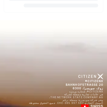
CITIZENX®
BAHNHOFSTRASSE 20
زوك، سويسرا، 6300
CITIZENX®، شعاره ورمزه
هي علامات تجارية مسجلة لشركة
THE NETWORK STATE COMPANY AG،
وهي شركة سويسرية مسجلة برقم
السجل التجاري CHE-385.997.597. جميع الحقوق محفوظة.