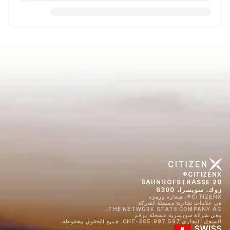
CITIZENX®
BAHNHOFSTRASSE 20
زوك، سويسرا، 6300
CITIZENX®، شعاره ورمزه
هي علامات تجارية مسجلة لشركة
THE NETWORK STATE COMPANY AG،
وهي شركة سويسرية مسجلة برقم
السجل التجاري CHE-385.997.597. جميع الحقوق محفوظة.