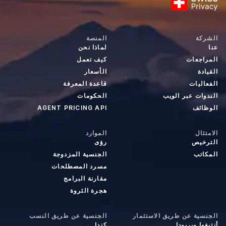
الشركة
المنصة
عنا
لماذا نحن
المراجعات
كيف تعمل
القيادة
الأسعار
الفعاليات
قاعدة المعرفة
الندوات عبر الويب
الحكومات
الوظائف
AGENT PRICING API
الامتثال
الموارد
الترخيص
رؤى
المكاتب
الجنسية المزدوجة
مسرد المصطلحات
مقارنة البرامج
هجرة الثروة
الجنسية عن طريق الاستثمار
الجنسية عن طريق النسب
أنتيغوا وبربودا
كندا