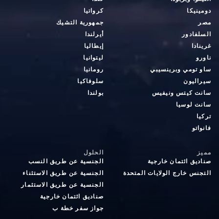
دومينيكا
كرواتيا
مصر
جمهورية التشيك
السلفادور
أيرلندا
غرينادا
إيطاليا
ناورو
ليتوانيا
ساو تومي وبرينسيبي
رومانيا
سيراليون
سلوفاكيا
سانت كيتس ونيفيس
بولندا
سانت لوسيا
تركيا
فانواتو
مميز
الحلول
صناديق ائتمان خارجية
الجنسية عن طريق النسب
التجنس خارج الولايات المتحدة
الجنسية عن طريق الاستثناء
الجنسية عن طريق الاستثمار
صناديق ائتمان خارجية
جواز سفر خطة ب