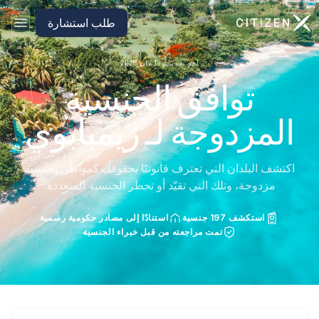
الانتقال إلى الصفحة الرئيسية لـ CitizenX
طلب استشارة
آخر تحديث: 19 مايو 2026
توافق الجنسية
المزدوجة لـ زيمبابوي
اكتشف البلدان التي تعترف قانونيًا بحقوقك كمواطن بجنسية
مزدوجة، وتلك التي تقيّد أو تحظر الجنسية المتعددة.
استكشف 197 جنسية
استنادًا إلى مصادر حكومية رسمية
تمت مراجعته من قبل خبراء الجنسية