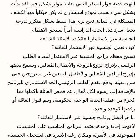
انتهت قصة جواز السفر الثاني لعائلة مولر بشكل جيد. لقد بدأت
بشكل سيء بسبب نموذج استشاري لم يكن هيكلياً مهيأً لكشف
المشكلة في البداية. نحن نرى هذا النمط بشكل متكرر لدرجة
تجعل سرد هذه الحالة الدراسية أمراً يستحق الاهتمام.
الجنسية عبر الاستثمار للعائلات: الأسئلة الشائعة
كيف تعمل الجنسية عبر الاستثمار للعائلة؟
تسمح معظم برامج الجنسية عبر الاستثمار لمقدم الطلب
الرئيسي بإدراج الزوج/الزوجة والأطفال المُعالين، ويسمح بعضها
بإدراج الوالدين المُعالين والأطفال البالغين غير المتزوجين حتى
سن معينة. يدفع مقدم الطلب الرئيسي الحد الاستثماري للبرنامج
بالإضافة إلى رسوم لكل مُعال. يتم فحص العائلة بأكملها معاً
كجزء من عملية العناية الواجبة الحكومية، ويتم قبول العائلة أو
رفضها كوحدة واحدة.
ما هو أفضل برنامج جنسية عبر الاستثمار للعائلة؟
لا توجد إجابة واحدة. يعتمد البرنامج المناسب على الجنسيات
الموجودة في الأسرة، ومكان رغبة الأسرة في استخدام الجنسية،