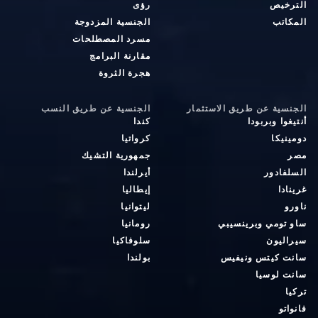
الترخيص
رؤى
المكاتب
الجنسية المزدوجة
مسرد المصطلحات
مقارنة البرامج
هجرة الثروة
الجنسية عن طريق الاستثمار
الجنسية عن طريق النسب
أنتيغوا وبربودا
كندا
دومينيكا
كرواتيا
مصر
جمهورية التشيك
السلفادور
أيرلندا
غرينادا
إيطاليا
ناورو
ليتوانيا
ساو تومي وبرينسيبي
رومانيا
سيراليون
سلوفاكيا
سانت كيتس ونيفيس
بولندا
سانت لوسيا
تركيا
فانواتو