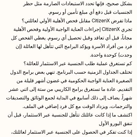
بشكل صحيح، فإنها تحدد الاستبعادات الصارمة مثل حظر
الجنسيات قبل دفع أي مبلغ تأمين أو رسوم.
ماذا تفرض CitizenX مقابل فحص الأهلية الأولي لعائلتي؟
تجري CitizenX إجراءات العناية الواجبة الأولية وفحص الأهلية
مجاناً، قبل أي تعاقد وقبل تحصيل أي رسوم. يغطي الفحص كل
فرد من أفراد الأسرة ويؤكد البرامج التي تتأهل لها العائلة (إن
وجدت) كوحدة واحدة.
كم تستغرق عملية طلب الجنسية عبر الاستثمار للعائلة؟
تختلف الجداول الزمنية حسب البرنامج. تنهي بعض برامج الدول
الصغيرة العناية الواجبة الحكومية في غضون أشهر قليلة من
التقديم. عادة ما تستغرق برامج الكاريبي من ستة إلى اثني عشر
شهراً. يضاف إلى ذلك أسابيع في البداية لجمع الوثائق والتصديقات
والترجمات، ويزداد الوقت مع كل فرد إضافي في الملف.
اكتشف ما إذا كانت عائلتك تتأهل للجنسية عبر الاستثمار، قبل أن
تنفق اليورو الأول
إذا كنت تفكر في الحصول على الجنسية عبر الاستثمار لعائلتك،