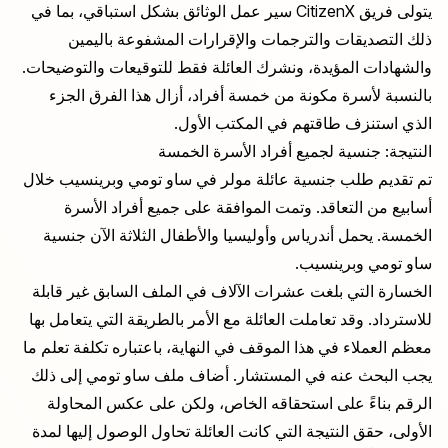
يتولى فريق CitizenX سير عمل الوثائق بشكل استباقي، بما في
ذلك التصديقات والترجمات والإقرارات المشفوعة باليمين
والشهادات المؤيدة، ونشرك العائلة فقط للتوقيعات والتوضيحات.
بالنسبة لأسرة مكونة من خمسة أفراد، أزال هذا الفرق الجزء
الذي استنزف طاقتهم في المكتب الأول.
النتيجة: جنسية لجميع أفراد الأسرة الخمسة
تم تقديم طلب جنسية عائلة مولر في ساو تومي وبرينسيب خلال
أسابيع من التعاقد. وتمت الموافقة على جميع أفراد الأسرة
الخمسة. يحمل أندرياس وأوليسيا والأطفال الثلاثة الآن جنسية
ساو تومي وبرينسيب.
الخسارة التي بلغت عشرات الآلاف في الملف السابق غير قابلة
للاسترداد. وقد تعاملت العائلة مع الأمر بالطريقة التي يتعامل بها
معظم العملاء في هذا الموقف في النهاية، باعتباره تكلفة تعلم ما
يجب البحث عنه في المستشار. أضاف ملف ساو تومي إلى ذلك
الرقم بناءً على استحقاقه الخاص، ولكن على عكس المحاولة
الأولى، حقق النتيجة التي كانت العائلة تحاول الوصول إليها لمدة