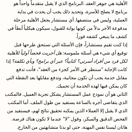
الأهلية هي جوهر العقد. البرنامج الذي لا يقبل متقدماً واحداً هو
برنامج لا يصلح للأسرة، وتحديد ذلك يجب أن يحدث في بداية
العملية، وليس في منتصفها. أي مستشار يجعل الأهلية مرحلة
مدفوعة الأجر بدلاً من كونها بوابة للقبول، سيكون هيكلياً أبطأ في
كشف ما ينبغي كشفه فوراً.
إذا كنت تقيم مستشاراً، فإن الأسئلة التي تستحق طرحها قبل
توقيع أي شيء هي أسئلة ملموسة:
هل أجريت فحصاً أولياً للأهلية
لكل فرد من أفراد أسرتي؟ كتابياً؟ عبر أي برامج؟ وبأي تكلفة؟
إذا
كانت الإجابة "سننظر في الأمر كجزء من العقد"، فأنت تدفع
مقابل خدمة يجب أن تكون مجانية، وتدفع مقابلها بعد النقطة التي
كان يمكن فيها لهذه الخدمة أن تحميك.
الثاني هو أن نموذج عمل المستشار يشكل تجربة العميل. فالمكتب
الذي يتقاضى أجره بالساعة يستفيد من طول الملف. أما المكتب
الذي لا يقبل إلا العملاء الذين يمكنه تحقيق نتائج لهم، فيستفيد من
الفحص الدقيق والمبكر، وقول "لا" عندما لا تكون هناك فرصة.
هاتان ليستا نفس المهنة، حتى لو بدتا متشابهتين من الخارج.