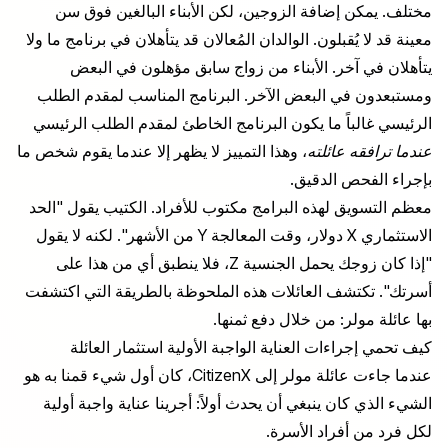
مختلف. يمكن إضافة الزوجين، لكن الأبناء البالغين فوق سن
معينة قد لا يُقبلون. الوالدان المُعالان قد يتأهلان في برنامج ما ولا
يتأهلان في آخر. الأبناء من زواج سابق مؤهلون في البعض
ومستبعدون في البعض الآخر. البرنامج المناسب لمقدم الطلب
الرئيسي غالباً ما يكون البرنامج الخاطئ لمقدم الطلب الرئيسي
عندما ترافقه عائلته
، وهذا التمييز لا يظهر إلا عندما يقوم شخص ما
بإجراء الفحص الدقيق.
معظم التسويق لهذه البرامج مكتوب للأفراد. الكتيب يقول "الحد
الاستثماري X دولار، وقت المعالجة Y من الأشهر". لكنه لا يقول
"إذا كان زوجك يحمل الجنسية Z، فلا ينطبق أي من هذا على
أسرتك". تكتشف العائلات هذه الملحوظة بالطريقة التي اكتشفت
بها عائلة مولر: من خلال دفع ثمنها.
كيف تحمي إجراءات العناية الواجبة الأولية استثمار العائلة
عندما جاءت عائلة مولر إلى CitizenX، كان أول شيء قمنا به هو
الشيء الذي كان ينبغي أن يحدث أولاً: أجرينا عناية واجبة أولية
لكل فرد من أفراد الأسرة.