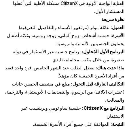
العناية الواجبة الأولية في CitizenX مشكلة الأهلية التي أغفلها
المستشار الأول.
نظرة سريعة
العميل:
عائلة مولر (تم تغيير الأسماء والتفاصيل التعريفية)
الأسرة:
خمسة أشخاص. زوج ألماني، زوجة روسية، وثلاثة أطفال
يحملون الجنسيتين الألمانية والروسية.
البرنامج الأول المُحاول:
برنامج جنسية عبر الاستثمار في دولة
صغيرة، من خلال مكتب محاماة تقليدي
ماذا حدث هناك:
تعطل الطلب عند الشهر الخامس. فرد واحد فقط
من أفراد الأسرة الخمسة كان مؤهلاً.
التكاليف الغارقة قبل التحول:
مبلغ في منتصف الخمس خانات
(عشرات الآلاف) من الرسوم، والتصديقات (الأبوستيل)، والترجمة،
والمعالجة.
البرنامج مع CitizenX:
جنسية ساو تومي وبرينسيب عبر
الاستثمار.
النتيجة:
الموافقة على جميع أفراد الأسرة الخمسة.