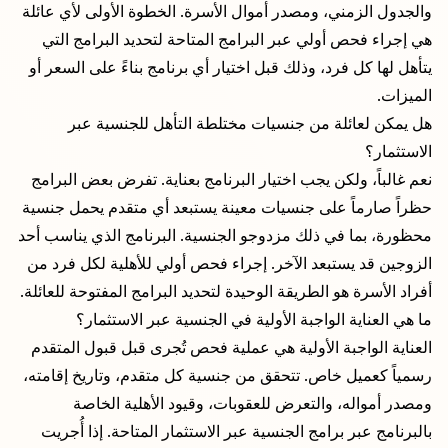
والجدول الزمني، ومصدر أموال الأسرة. الخطوة الأولى لأي عائلة
هي إجراء فحص أولي عبر البرامج المتاحة لتحديد البرامج التي
يتأهل لها كل فرد، وذلك قبل اختيار أي برنامج بناءً على السعر أو
الميزات.
هل يمكن لعائلة من جنسيات مختلطة التأهل للجنسية عبر
الاستثمار؟
نعم غالباً، ولكن يجب اختيار البرنامج بعناية. تفرض بعض البرامج
حظراً صارماً على جنسيات معينة يستبعد أي متقدم يحمل جنسية
محظورة، بما في ذلك مزدوجو الجنسية. البرنامج الذي يناسب أحد
الزوجين قد يستبعد الآخر. إجراء فحص أولي للأهلية لكل فرد من
أفراد الأسرة هو الطريقة الوحيدة لتحديد البرامج المفتوحة للعائلة.
ما هي العناية الواجبة الأولية في الجنسية عبر الاستثمار؟
العناية الواجبة الأولية هي عملية فحص تُجرى قبل قبول المتقدم
رسمياً كعميل خاص. تتحقق من جنسية كل متقدم، وتاريخ إقامته،
ومصدر أمواله، والتعرض للعقوبات، وقيود الأهلية الخاصة
بالبرنامج عبر برامج الجنسية عبر الاستثمار المتاحة. إذا أُجريت