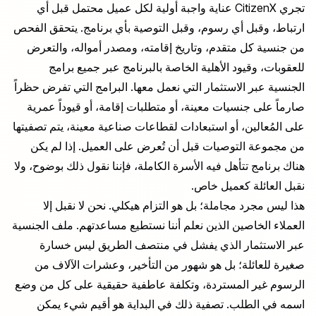
تجري CitizenX عناية واجبة أولية لكل عميل محتمل قبل أي
ارتباط، وقبل أي رسوم، وقبل التوصية بأي برنامج. يتحقق الفحص
من جنسية كل متقدم، وتاريخ إقامته، ومصدر أمواله، والتعرض
للعقوبات، وقيود الأهلية الخاصة بالبرنامج عبر جميع برامج
الجنسية عبر الاستثمار التي نعمل معها. البرامج التي تفرض حظراً
صارماً على جنسيات معينة، أو متطلبات إقامة، أو قيوداً عمرية
على المُعالين، أو استبعادات لقطاعات صناعية معينة، يتم تصفيتها
من مجموعة التوصيات قبل أن تُعرض على العميل. إذا لم يكن
هناك برنامج تتأهل فيه الأسرة الكاملة، فإننا نقول ذلك بوضوح، ولا
نقبل العائلة كعميل خاص.
هذا ليس مجرد مجاملة؛ بل هو التزام هيكلي. نحن لا نقبل إلا
العملاء الخاصين الذين نعلم أننا نستطيع مساعدتهم. ملف الجنسية
عبر الاستثمار الذي يفشل في منتصف الطريق ليس خسارة
صغيرة للعائلة؛ بل هو شهور من التأخير، وعشرات الآلاف من
الرسوم غير المستردة، وتكلفة عاطفية حقيقية على كل من وضع
اسمه في الطلب. تصفية ذلك في البداية هو أقيم شيء يمكن