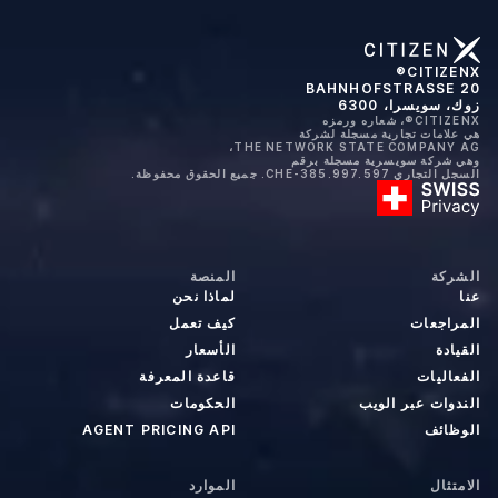
CITIZENX®
BAHNHOFSTRASSE 20
زوك، سويسرا، 6300
CITIZENX®، شعاره ورمزه
هي علامات تجارية مسجلة لشركة
THE NETWORK STATE COMPANY AG،
وهي شركة سويسرية مسجلة برقم
السجل التجاري CHE-385.997.597. جميع الحقوق محفوظة.
الشركة
المنصة
عنا
لماذا نحن
المراجعات
كيف تعمل
القيادة
الأسعار
الفعاليات
قاعدة المعرفة
الندوات عبر الويب
الحكومات
الوظائف
AGENT PRICING API
الامتثال
الموارد