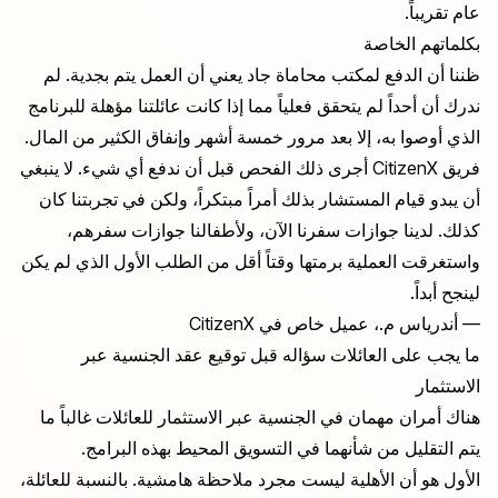
عام تقريباً.
بكلماتهم الخاصة
ظننا أن الدفع لمكتب محاماة جاد يعني أن العمل يتم بجدية. لم
ندرك أن أحداً لم يتحقق فعلياً مما إذا كانت عائلتنا مؤهلة للبرنامج
الذي أوصوا به، إلا بعد مرور خمسة أشهر وإنفاق الكثير من المال.
فريق CitizenX أجرى ذلك الفحص قبل أن ندفع أي شيء. لا ينبغي
أن يبدو قيام المستشار بذلك أمراً مبتكراً، ولكن في تجربتنا كان
كذلك. لدينا جوازات سفرنا الآن، ولأطفالنا جوازات سفرهم،
واستغرقت العملية برمتها وقتاً أقل من الطلب الأول الذي لم يكن
لينجح أبداً.
— أندرياس م.، عميل خاص في CitizenX
ما يجب على العائلات سؤاله قبل توقيع عقد الجنسية عبر
الاستثمار
هناك أمران مهمان في الجنسية عبر الاستثمار للعائلات غالباً ما
يتم التقليل من شأنهما في التسويق المحيط بهذه البرامج.
الأول هو أن الأهلية ليست مجرد ملاحظة هامشية. بالنسبة للعائلة،