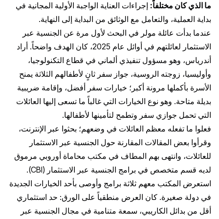
ما الذي كان مختلفاً:
إجراءات العناية الواجبة الأولية المجانية في
بداية العملية، والتعامل مع الوثائق من البداية إلى النهاية.
عندما بدأت عائلة مولر في البحث لأول مرة عن الجنسية عبر
الاستثمار لعائلتهم في أوائل عام 2025، كان الهدف واضحاً. أراد
أندرياس، وهو مسؤول تنفيذي ألماني في قطاع التكنولوجيا،
وأوليسيا، زوجته الروسية، جواز سفر ثانٍ لأطفالهم الثلاثة يمنح
الأسرة بأكملها مرونة أكبر؛ خيارات سفر أفضل، وإقامة ضريبية
بديلة متاحة. وهو نوع الخيارات التي غالباً ما تسعى إليها العائلات
التي تحمل جوازي سفر وتطمح لتأمينها لأطفالها.
فعلوا ما تفعله معظم العائلات في وضعهم؛ بحثوا عبر الإنترنت،
وقرأوا بعض المقالات المقارنة حول الجنسية عبر الاستثمار
للعائلات، وانتهى بهم المطاف في مكتب محاماة أوروبي مرموق
لديه قسم متخصص في برامج الجنسية عبر الاستثمار (CBI).
استعرض المكتب معهم ثلاثة برامج وأوصى بأحد الخيارات الجديدة
في دولة صغيرة. كان العرض منطقياً على الورق: حد استثماري
أقل من بدائل الكاريبي، سمعة متنامية في مجال الجنسية عبر