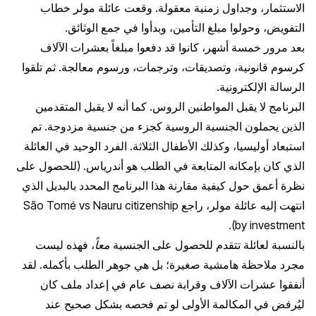
الاستثمار، وجداول زمنية معقولة. وقعت عائلة مولر خطاب
التفويض، وحولوا مبلغ التأمين، وبدأوا في جمع الوثائق.
بعد مرور خمسة أشهر، كانوا قد دفعوا مبلغاً بعشرات الآلاف
كرسوم قانونية، وتصديقات، وترجمات، ورسوم معالجة. ثم تلقوا
الرسالة الإلكترونية.
البرنامج لا يقبل المواطنين الروس. كما أنه لا يقبل المتقدمين
الذين يحملون الجنسية الروسية كجزء من جنسية مزدوجة. تم
استبعاد أوليسيا، وكذلك الأطفال الثلاثة. الفرد الوحيد في العائلة
الذي كان بإمكانه المتابعة في الطلب هو أندرياس. (للحصول على
نظرة أعمق حول كيفية مقارنة هذا البرنامج المحدد بالبديل الذي
انتهت إليه عائلة مولر، راجع
São Tomé vs Nauru citizenship
).
by investment
بالنسبة لعائلة تتقدم للحصول على الجنسية
معاً
، فهذه ليست
مجرد ملاحظة هامشية صغيرة؛ بل هي جوهر الطلب بأكمله. لقد
أنفقوا عشرات الآلاف وقرابة نصف عام في إعداد ملف كان
ليُرفض في المكالمة الأولى لو تم فحصه بشكل صحيح عند