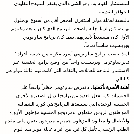
للمستشار القيام به، وهو الشيء الذي يفتقر النموذج التقليدي
للحوافز لتقديمه.
بالنسبة لعائلة مولر، استغرق الفحص أقل من أسبوع. وبحلول
نهايته، كان لدينا إجابة واضحة: البرنامج الذي كان يتابعه مكتبهم
الأول كان مستبعداً لأسرتهم، بينما كان برنامج ساو تومي
وبرينسيب مناسباً تماماً.
لماذا ناسب برنامج ساو تومي أسرة مكونة من خمسة أفراد؟
تدير ساو تومي وبرينسيب واحداً من أوضح برامج الجنسية عبر
الاستثمار المتاحة للعائلات. والنقاط التي كانت تهم عائلة مولر هي
كالتالي:
أهلية الأسرة بأكملها.
لا تفرض ساو تومي حظراً واسعاً على
الجنسيات كما تفعل العديد من برامج الدول الصغيرة الأخرى.
الجنسية الوحيدة التي يستبعدها البرنامج هي كوريا الشمالية.
المواطنون الروس مؤهلون، ومزدوجو الجنسية مؤهلون. الأزواج
والأطفال والمعالون المؤهلون جميعهم مدرجون ضمن ملف مقدم
الطلب الرئيسي. تأهل كل فرد من أفراد عائلة مولر منذ اليوم