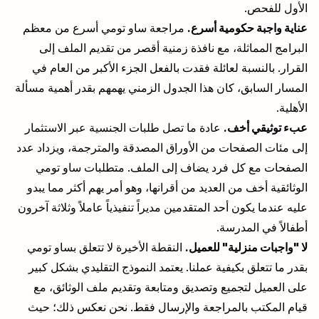
الأول للفحص.
عناية واجبة حكومية أسرع.
مراجعة ساو تومي أسرع من معظم
البرامج المماثلة، مع نافذة زمنية أقصر من تقديم الملف إلى
القرار. بالنسبة لعائلة فقدت بالفعل الجزء الأكبر من العام في
المسار السابق، كان هذا الجدول الزمني يهمهم بقدر أهمية مسألة
الأهلية.
عبء توثيقي أخف.
عادة ما تصل طلبات الجنسية عبر الاستثمار
إلى مئات الصفحات من الأوراق المصدقة والمترجمة، ويزداد عدد
الصفحات مع كل فرد يضاف إلى الملف. متطلبات ساو تومي
الوثائقية أخف من العديد من أقرانها، وهو أمر يهم أكثر مما يبدو
عليه عندما يكون أحد المتقدمين مديراً تنفيذياً عاملاً وثلاثة آخرون
أطفالاً في المدرسة.
لا "واجبات منزلية" للعميل.
النقطة الأخيرة لا تتعلق بساو تومي
بقدر ما تتعلق بكيفية عملنا. يعتمد النموذج التقليدي بشكل كبير
على العميل لتجميع وتصديق ومتابعة وتقديم ملف الوثائق، مع
قيام المكتب بالمراجعة والإرسال فقط. نحن نعكس ذلك؛ حيث