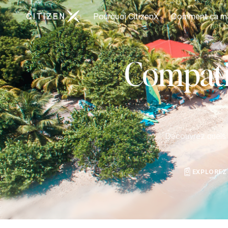
Aller à la page d'accueil de CitizenX
Pourquoi CitizenX
Comment ça m
Compatib
Découvrez quels p
EXPLOREZ