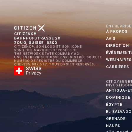
ENTREPRISE
À PROPOS
CITIZENX®
BAHNHOFSTRASSE 20
AVIS
ZOUG, SUISSE, 6300
DIRECTION
CITIZENX®, SON LOGO ET SON ICÔNE
SONT DES MARQUES DÉPOSÉES DE
ÉVÉNEMENT
THE NETWORK STATE COMPANY AG,
UNE ENTREPRISE SUISSE ENREGISTRÉE SOUS LE
WEBINAIRES
NUMÉRO DE REGISTRE DU COMMERCE
CHE-385.997.597. TOUS DROITS RÉSERVÉS.
CARRIÈRES
CITOYENNET
INVESTISSE
ANTIGUA-E
DOMINIQUE
ÉGYPTE
EL SALVADO
GRENADE
NAURU