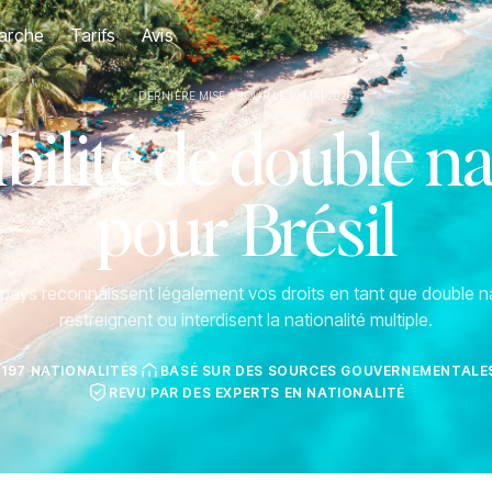
arche
Tarifs
Avis
DERNIÈRE MISE À JOUR LE 19 MAI 2026
ilité de double na
pour Brésil
ays reconnaissent légalement vos droits en tant que double na
restreignent ou interdisent la nationalité multiple.
 197 NATIONALITÉS
BASÉ SUR DES SOURCES GOUVERNEMENTALES
REVU PAR DES EXPERTS EN NATIONALITÉ