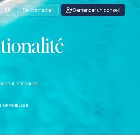
Se connecter
Demander un conseil
French
tionalité
tional et lesquels
 OFFICIELLES