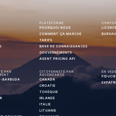
PLATEFORME
CONFO
POURQUOI NOUS
LICENC
COMMENT ÇA MARCHE
BUREA
TARIFS
S
BASE DE CONNAISSANCES
GOUVERNEMENTS
AGENT PRICING API
É PAR
CITOYENNETÉ PAR
EN VED
MENT
ASCENDANCE
FIDUCI
T-BARBUDA
CANADA
EXPATR
CROATIE
TCHÉQUIE
R
IRLANDE
ITALIE
LITUANIE