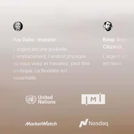
Ray Dalio · Investor
Balaji Srinivas
CitizenX
L'argent est une poubelle.
L'emplacement, l'endroit physique
L'argent est ro
où vous vivez et travaillez, peut être
est reine.
un risque. La flexibilité est
essentielle.