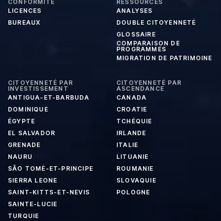
CONFORMITÉ
RESSOURCES
LICENCES
ANALYSES
BUREAUX
DOUBLE CITOYENNETÉ
GLOSSAIRE
COMPARAISON DE
PROGRAMMES
MIGRATION DE PATRIMOINE
CITOYENNETÉ PAR
CITOYENNETÉ PAR
INVESTISSEMENT
ASCENDANCE
ANTIGUA-ET-BARBUDA
CANADA
DOMINIQUE
CROATIE
ÉGYPTE
TCHÉQUIE
EL SALVADOR
IRLANDE
GRENADE
ITALIE
NAURU
LITUANIE
SÃO TOMÉ-ET-PRINCIPE
ROUMANIE
SIERRA LEONE
SLOVAQUIE
SAINT-KITTS-ET-NEVIS
POLOGNE
SAINTE-LUCIE
TURQUIE