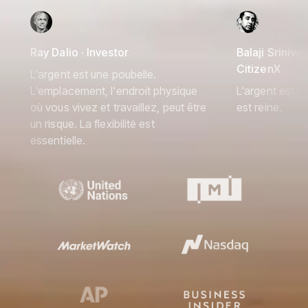
Ray Dalio · Investor
Balaji Srinivas
CitizenX
L'argent est une poubelle.
L'emplacement, l'endroit physique
L'argent est ro
où vous vivez et travaillez, peut être
est reine.
un risque. La flexibilité est
essentielle.