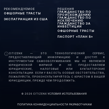
РЕКОМЕНДУЕМОЕ
РЕШЕНИЯ
ГРАЖДАНСТВО ПО
ОФШОРНЫЕ ТРАСТЫ
ПРОИСХОЖДЕНИЮ
ГРАЖДАНСТВО ПО
ЭКСПАТРИАЦИЯ ИЗ США
ИСКЛЮЧЕНИЮ
ГРАЖДАНСТВО ЗА
ИНВЕСТИЦИИ
ОФШОРНЫЕ ТРАСТЫ
ПАСПОРТ «ПЛАН Б»
CITIZENX — ЭТО ТЕХНОЛОГИЧЕСКИЙ СЕРВИС,
ПРЕДОСТАВЛЯЮЩИЙ ИНФОРМАЦИЮ И ДОСТУП К
ИНСТРУМЕНТАМ САМООБСЛУЖИВАНИЯ. МЫ НЕ ЯВЛЯЕМСЯ
ЮРИДИЧЕСКОЙ ФИРМОЙ И НЕ ПРЕДОСТАВЛЯЕМ
ЮРИДИЧЕСКИЕ, НАЛОГОВЫЕ ИЛИ БУХГАЛТЕРСКИЕ
КОНСУЛЬТАЦИИ. ЕСЛИ У ВАС ЕСТЬ ОСОБЫЕ ОБСТОЯТЕЛЬСТВА,
ПОЖАЛУЙСТА, ПРОКОНСУЛЬТИРУЙТЕСЬ С ЮРИСТОМ В ВАШЕЙ
ЮРИСДИКЦИИ, ПРЕЖДЕ ЧЕМ ПРОДОЛЖИТЬ.
©
2026
CITIZENX
·
УСЛОВИЯ ИСПОЛЬЗОВАНИЯ
·
ПОЛИТИКА КОНФИДЕНЦИАЛЬНОСТИ
·
РАЗРАБОТЧИКАМ