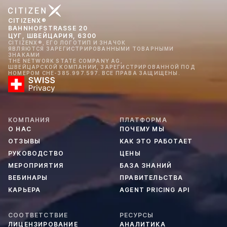
CITIZENX®
BAHNHOFSTRASSE 20
ЦУГ, ШВЕЙЦАРИЯ, 6300
CITIZENX®, ЕГО ЛОГОТИП И ЗНАЧОК
ЯВЛЯЮТСЯ ЗАРЕГИСТРИРОВАННЫМИ ТОВАРНЫМИ
ЗНАКАМИ
THE NETWORK STATE COMPANY AG,
ШВЕЙЦАРСКОЙ КОМПАНИИ, ЗАРЕГИСТРИРОВАННОЙ ПОД
НОМЕРОМ CHE-385.997.597. ВСЕ ПРАВА ЗАЩИЩЕНЫ.
КОМПАНИЯ
ПЛАТФОРМА
О НАС
ПОЧЕМУ МЫ
ОТЗЫВЫ
КАК ЭТО РАБОТАЕТ
РУКОВОДСТВО
ЦЕНЫ
МЕРОПРИЯТИЯ
БАЗА ЗНАНИЙ
ВЕБИНАРЫ
ПРАВИТЕЛЬСТВА
КАРЬЕРА
AGENT PRICING API
СООТВЕТСТВИЕ
РЕСУРСЫ
ЛИЦЕНЗИРОВАНИЕ
АНАЛИТИКА