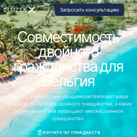
Перейти на главную страницу CitizenX
Запросить консультацию
ПОСЛЕДНЕЕ ОБНОВЛЕНИЕ: 19 МАЯ 2026 Г.
Совместимость
двойного
гражданства для
Бельгия
Узнайте, какие страны юридически признают ваши
права как обладателя двойного гражданства, а какие
ограничивают или запрещают множественное
гражданство.
ИЗУЧИТЕ 197 ГРАЖДАНСТВ