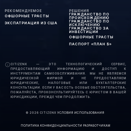
РЕКОМЕНДУЕМОЕ
РЕШЕНИЯ
ГРАЖДАНСТВО ПО
ОФШОРНЫЕ ТРАСТЫ
ПРОИСХОЖДЕНИЮ
ГРАЖДАНСТВО ПО
ЭКСПАТРИАЦИЯ ИЗ США
ИСКЛЮЧЕНИЮ
ГРАЖДАНСТВО ЗА
ИНВЕСТИЦИИ
ОФШОРНЫЕ ТРАСТЫ
ПАСПОРТ «ПЛАН Б»
CITIZENX — ЭТО ТЕХНОЛОГИЧЕСКИЙ СЕРВИС,
ПРЕДОСТАВЛЯЮЩИЙ ИНФОРМАЦИЮ И ДОСТУП К
ИНСТРУМЕНТАМ САМООБСЛУЖИВАНИЯ. МЫ НЕ ЯВЛЯЕМСЯ
ЮРИДИЧЕСКОЙ ФИРМОЙ И НЕ ПРЕДОСТАВЛЯЕМ
ЮРИДИЧЕСКИЕ, НАЛОГОВЫЕ ИЛИ БУХГАЛТЕРСКИЕ
КОНСУЛЬТАЦИИ. ЕСЛИ У ВАС ЕСТЬ ОСОБЫЕ ОБСТОЯТЕЛЬСТВА,
ПОЖАЛУЙСТА, ПРОКОНСУЛЬТИРУЙТЕСЬ С ЮРИСТОМ В ВАШЕЙ
ЮРИСДИКЦИИ, ПРЕЖДЕ ЧЕМ ПРОДОЛЖИТЬ.
©
2026
CITIZENX
·
УСЛОВИЯ ИСПОЛЬЗОВАНИЯ
·
ПОЛИТИКА КОНФИДЕНЦИАЛЬНОСТИ
·
РАЗРАБОТЧИКАМ