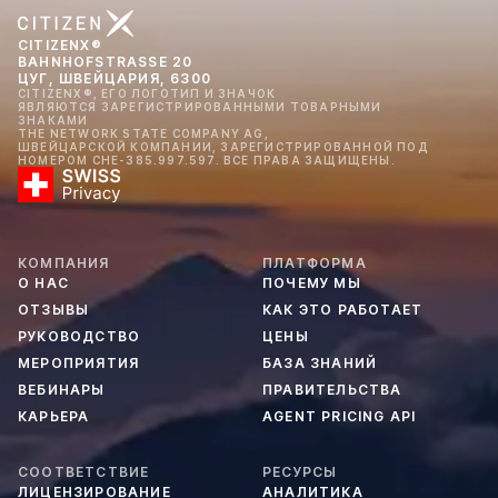
CITIZENX®
BAHNHOFSTRASSE 20
ЦУГ, ШВЕЙЦАРИЯ, 6300
CITIZENX®, ЕГО ЛОГОТИП И ЗНАЧОК
ЯВЛЯЮТСЯ ЗАРЕГИСТРИРОВАННЫМИ ТОВАРНЫМИ
ЗНАКАМИ
THE NETWORK STATE COMPANY AG,
ШВЕЙЦАРСКОЙ КОМПАНИИ, ЗАРЕГИСТРИРОВАННОЙ ПОД
НОМЕРОМ CHE-385.997.597. ВСЕ ПРАВА ЗАЩИЩЕНЫ.
КОМПАНИЯ
ПЛАТФОРМА
О НАС
ПОЧЕМУ МЫ
ОТЗЫВЫ
КАК ЭТО РАБОТАЕТ
РУКОВОДСТВО
ЦЕНЫ
МЕРОПРИЯТИЯ
БАЗА ЗНАНИЙ
ВЕБИНАРЫ
ПРАВИТЕЛЬСТВА
КАРЬЕРА
AGENT PRICING API
СООТВЕТСТВИЕ
РЕСУРСЫ
ЛИЦЕНЗИРОВАНИЕ
АНАЛИТИКА