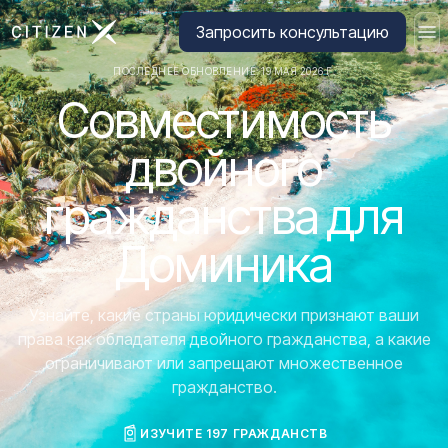
Перейти на главную страницу CitizenX
Запросить консультацию
ПОСЛЕДНЕЕ ОБНОВЛЕНИЕ: 19 МАЯ 2026 Г.
Совместимость
двойного
гражданства для
Доминика
Узнайте, какие страны юридически признают ваши
права как обладателя двойного гражданства, а какие
ограничивают или запрещают множественное
гражданство.
ИЗУЧИТЕ 197 ГРАЖДАНСТВ