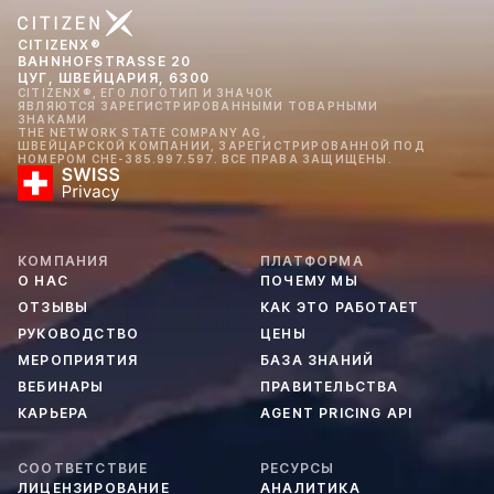
CITIZENX®
BAHNHOFSTRASSE 20
ЦУГ, ШВЕЙЦАРИЯ, 6300
CITIZENX®, ЕГО ЛОГОТИП И ЗНАЧОК
ЯВЛЯЮТСЯ ЗАРЕГИСТРИРОВАННЫМИ ТОВАРНЫМИ
ЗНАКАМИ
THE NETWORK STATE COMPANY AG,
ШВЕЙЦАРСКОЙ КОМПАНИИ, ЗАРЕГИСТРИРОВАННОЙ ПОД
НОМЕРОМ CHE-385.997.597. ВСЕ ПРАВА ЗАЩИЩЕНЫ.
КОМПАНИЯ
ПЛАТФОРМА
О НАС
ПОЧЕМУ МЫ
ОТЗЫВЫ
КАК ЭТО РАБОТАЕТ
РУКОВОДСТВО
ЦЕНЫ
МЕРОПРИЯТИЯ
БАЗА ЗНАНИЙ
ВЕБИНАРЫ
ПРАВИТЕЛЬСТВА
КАРЬЕРА
AGENT PRICING API
СООТВЕТСТВИЕ
РЕСУРСЫ
ЛИЦЕНЗИРОВАНИЕ
АНАЛИТИКА