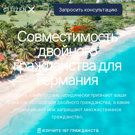
Перейти на главную страницу CitizenX
Запросить консультацию
ПОСЛЕДНЕЕ ОБНОВЛЕНИЕ: 19 МАЯ 2026 Г.
Совместимость
двойного
гражданства для
Германия
Узнайте, какие страны юридически признают ваши
права как обладателя двойного гражданства, а какие
ограничивают или запрещают множественное
гражданство.
ИЗУЧИТЕ 197 ГРАЖДАНСТВ