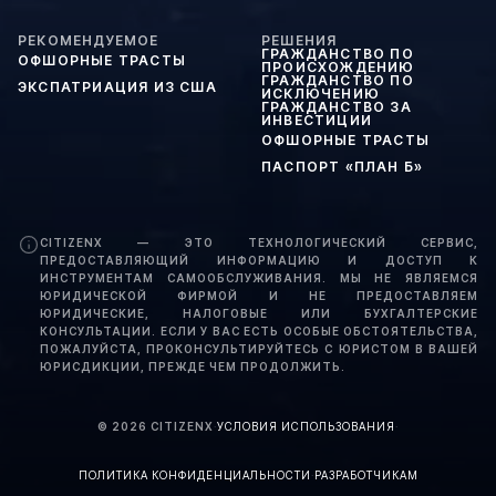
РЕКОМЕНДУЕМОЕ
РЕШЕНИЯ
ГРАЖДАНСТВО ПО
ОФШОРНЫЕ ТРАСТЫ
ПРОИСХОЖДЕНИЮ
ГРАЖДАНСТВО ПО
ЭКСПАТРИАЦИЯ ИЗ США
ИСКЛЮЧЕНИЮ
ГРАЖДАНСТВО ЗА
ИНВЕСТИЦИИ
ОФШОРНЫЕ ТРАСТЫ
ПАСПОРТ «ПЛАН Б»
CITIZENX — ЭТО ТЕХНОЛОГИЧЕСКИЙ СЕРВИС,
ПРЕДОСТАВЛЯЮЩИЙ ИНФОРМАЦИЮ И ДОСТУП К
ИНСТРУМЕНТАМ САМООБСЛУЖИВАНИЯ. МЫ НЕ ЯВЛЯЕМСЯ
ЮРИДИЧЕСКОЙ ФИРМОЙ И НЕ ПРЕДОСТАВЛЯЕМ
ЮРИДИЧЕСКИЕ, НАЛОГОВЫЕ ИЛИ БУХГАЛТЕРСКИЕ
КОНСУЛЬТАЦИИ. ЕСЛИ У ВАС ЕСТЬ ОСОБЫЕ ОБСТОЯТЕЛЬСТВА,
ПОЖАЛУЙСТА, ПРОКОНСУЛЬТИРУЙТЕСЬ С ЮРИСТОМ В ВАШЕЙ
ЮРИСДИКЦИИ, ПРЕЖДЕ ЧЕМ ПРОДОЛЖИТЬ.
©
2026
CITIZENX
·
УСЛОВИЯ ИСПОЛЬЗОВАНИЯ
·
ПОЛИТИКА КОНФИДЕНЦИАЛЬНОСТИ
·
РАЗРАБОТЧИКАМ