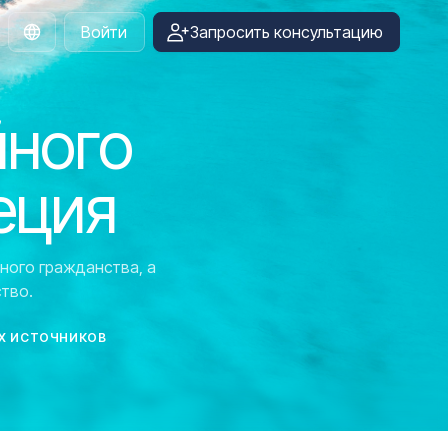
Войти
Запросить консультацию
Russian
йного
еция
ного гражданства, а
тво.
Х ИСТОЧНИКОВ