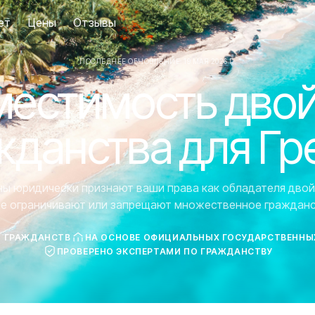
ет
Цены
Отзывы
ПОСЛЕДНЕЕ ОБНОВЛЕНИЕ: 19 МАЯ 2026 Г.
естимость дво
жданства для Гр
аны юридически признают ваши права как обладателя двой
ие ограничивают или запрещают множественное гражданс
7 ГРАЖДАНСТВ
НА ОСНОВЕ ОФИЦИАЛЬНЫХ ГОСУДАРСТВЕННЫ
ПРОВЕРЕНО ЭКСПЕРТАМИ ПО ГРАЖДАНСТВУ