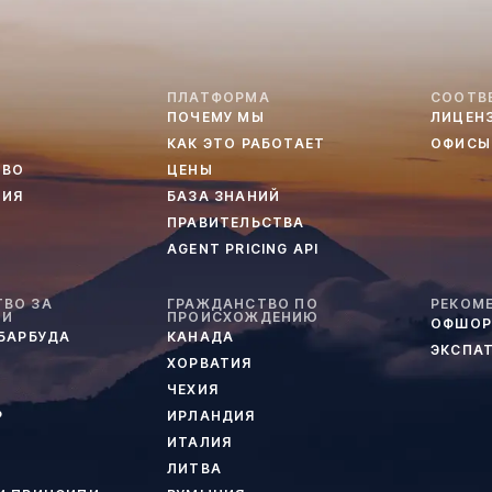
ПЛАТФОРМА
СООТВ
ПОЧЕМУ МЫ
ЛИЦЕН
КАК ЭТО РАБОТАЕТ
ОФИСЫ
ТВО
ЦЕНЫ
ТИЯ
БАЗА ЗНАНИЙ
ПРАВИТЕЛЬСТВА
AGENT PRICING API
ВО ЗА
ГРАЖДАНСТВО ПО
РЕКОМ
ИИ
ПРОИСХОЖДЕНИЮ
ОФШОР
 БАРБУДА
КАНАДА
ЭКСПА
ХОРВАТИЯ
ЧЕХИЯ
Р
ИРЛАНДИЯ
ИТАЛИЯ
ЛИТВА