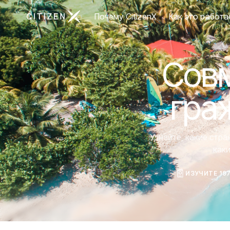
Перейти на главную страницу CitizenX
Почему CitizenX
Как это работа
Совм
гра
Узнайте, какие стр
как
ИЗУЧИТЕ 19