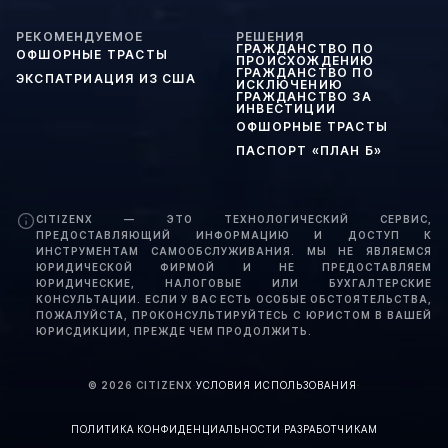
РЕКОМЕНДУЕМОЕ
РЕШЕНИЯ
ГРАЖДАНСТВО ПО
ОФШОРНЫЕ ТРАСТЫ
ПРОИСХОЖДЕНИЮ
ГРАЖДАНСТВО ПО
ЭКСПАТРИАЦИЯ ИЗ США
ИСКЛЮЧЕНИЮ
ГРАЖДАНСТВО ЗА
ИНВЕСТИЦИИ
ОФШОРНЫЕ ТРАСТЫ
ПАСПОРТ «ПЛАН Б»
CITIZENX — ЭТО ТЕХНОЛОГИЧЕСКИЙ СЕРВИС,
ПРЕДОСТАВЛЯЮЩИЙ ИНФОРМАЦИЮ И ДОСТУП К
ИНСТРУМЕНТАМ САМООБСЛУЖИВАНИЯ. МЫ НЕ ЯВЛЯЕМСЯ
ЮРИДИЧЕСКОЙ ФИРМОЙ И НЕ ПРЕДОСТАВЛЯЕМ
ЮРИДИЧЕСКИЕ, НАЛОГОВЫЕ ИЛИ БУХГАЛТЕРСКИЕ
КОНСУЛЬТАЦИИ. ЕСЛИ У ВАС ЕСТЬ ОСОБЫЕ ОБСТОЯТЕЛЬСТВА,
ПОЖАЛУЙСТА, ПРОКОНСУЛЬТИРУЙТЕСЬ С ЮРИСТОМ В ВАШЕЙ
ЮРИСДИКЦИИ, ПРЕЖДЕ ЧЕМ ПРОДОЛЖИТЬ.
©
2026
CITIZENX
·
УСЛОВИЯ ИСПОЛЬЗОВАНИЯ
·
ПОЛИТИКА КОНФИДЕНЦИАЛЬНОСТИ
·
РАЗРАБОТЧИКАМ