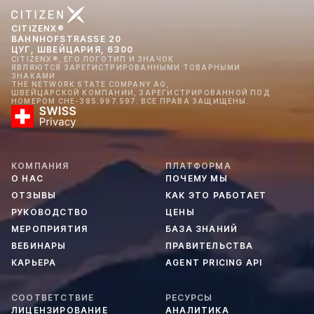
CITIZENX®
BAHNHOFSTRASSE 20
ЦУГ, ШВЕЙЦАРИЯ, 6300
CITIZENX®, ЕГО ЛОГОТИП И ЗНАЧОК
ЯВЛЯЮТСЯ ЗАРЕГИСТРИРОВАННЫМИ ТОВАРНЫМИ
ЗНАКАМИ
THE NETWORK STATE COMPANY AG,
ШВЕЙЦАРСКОЙ КОМПАНИИ, ЗАРЕГИСТРИРОВАННОЙ ПОД
НОМЕРОМ CHE-385.997.597. ВСЕ ПРАВА ЗАЩИЩЕНЫ.
КОМПАНИЯ
ПЛАТФОРМА
О НАС
ПОЧЕМУ МЫ
ОТЗЫВЫ
КАК ЭТО РАБОТАЕТ
РУКОВОДСТВО
ЦЕНЫ
МЕРОПРИЯТИЯ
БАЗА ЗНАНИЙ
ВЕБИНАРЫ
ПРАВИТЕЛЬСТВА
КАРЬЕРА
AGENT PRICING API
СООТВЕТСТВИЕ
РЕСУРСЫ
ЛИЦЕНЗИРОВАНИЕ
АНАЛИТИКА