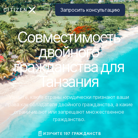
Перейти на главную страницу CitizenX
Запросить консультацию
ПОСЛЕДНЕЕ ОБНОВЛЕНИЕ: 19 МАЯ 2026 Г.
Совместимость
двойного
гражданства для
Танзания
Узнайте, какие страны юридически признают ваши
права как обладателя двойного гражданства, а какие
ограничивают или запрещают множественное
гражданство.
ИЗУЧИТЕ 197 ГРАЖДАНСТВ