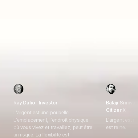
Ray Dalio · Investor
Balaji Srinivas
CitizenX
L'argent est une poubelle.
L'emplacement, l'endroit physique
L'argent est ro
où vous vivez et travaillez, peut être
est reine.
un risque. La flexibilité est