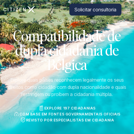
Ir para a página inicial da CitizenX
Solicitar consultoria
ÚLTIMA ATUALIZAÇÃO EM 19 DE MAIO DE 2026
Compatibilidade de
dupla cidadania de
Bélgica
Explore quais países reconhecem legalmente os seus
direitos como cidadão com dupla nacionalidade e quais
restringem ou proíbem a cidadania múltipla.
EXPLORE 197 CIDADANIAS
COM BASE EM FONTES GOVERNAMENTAIS OFICIAIS
REVISTO POR ESPECIALISTAS EM CIDADANIA