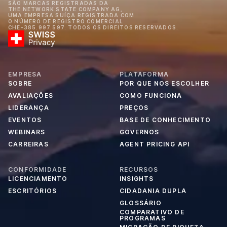
SÃO MARCAS REGISTRADAS DA
THE NETWORK STATE COMPANY AG,
UMA EMPRESA SUÍÇA REGISTRADA COM
O NÚMERO DE REGISTRO COMERCIAL
CHE-385.997.597. TODOS OS DIREITOS RESERVADOS.
EMPRESA
PLATAFORMA
SOBRE
POR QUE NOS ESCOLHER
AVALIAÇÕES
COMO FUNCIONA
LIDERANÇA
PREÇOS
EVENTOS
BASE DE CONHECIMENTO
WEBINARS
GOVERNOS
CARREIRAS
AGENT PRICING API
CONFORMIDADE
RECURSOS
LICENCIAMENTO
INSIGHTS
ESCRITÓRIOS
CIDADANIA DUPLA
GLOSSÁRIO
COMPARATIVO DE
PROGRAMAS