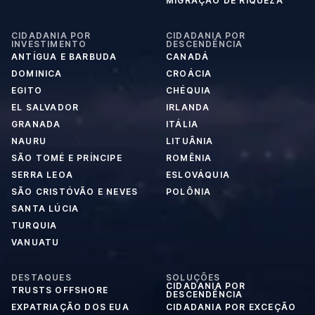
MIGRAÇÃO DE RIQUEZA
CIDADANIA POR
CIDADANIA POR
INVESTIMENTO
DESCENDÊNCIA
ANTÍGUA E BARBUDA
CANADÁ
DOMINICA
CROÁCIA
EGITO
CHÉQUIA
EL SALVADOR
IRLANDA
GRANADA
ITÁLIA
NAURU
LITUÂNIA
SÃO TOMÉ E PRÍNCIPE
ROMÊNIA
SERRA LEOA
ESLOVÁQUIA
SÃO CRISTÓVÃO E NEVES
POLÔNIA
SANTA LÚCIA
TURQUIA
VANUATU
DESTAQUES
SOLUÇÕES
CIDADANIA POR
TRUSTS OFFSHORE
DESCENDÊNCIA
EXPATRIAÇÃO DOS EUA
CIDADANIA POR EXCEÇÃO