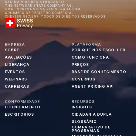
SÃO MARCAS REGISTRADAS DA
THE NETWORK STATE COMPANY AG,
UMA EMPRESA SUÍÇA REGISTRADA COM
O NÚMERO DE REGISTRO COMERCIAL
CHE-385.997.597. TODOS OS DIREITOS RESERVADOS.
EMPRESA
PLATAFORMA
SOBRE
POR QUE NOS ESCOLHER
AVALIAÇÕES
COMO FUNCIONA
LIDERANÇA
PREÇOS
EVENTOS
BASE DE CONHECIMENTO
WEBINARS
GOVERNOS
CARREIRAS
AGENT PRICING API
CONFORMIDADE
RECURSOS
LICENCIAMENTO
INSIGHTS
ESCRITÓRIOS
CIDADANIA DUPLA
GLOSSÁRIO
COMPARATIVO DE
PROGRAMAS