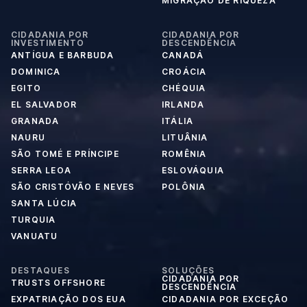
MIGRAÇÃO DE RIQUEZA
CIDADANIA POR
CIDADANIA POR
INVESTIMENTO
DESCENDÊNCIA
ANTÍGUA E BARBUDA
CANADÁ
DOMINICA
CROÁCIA
EGITO
CHÉQUIA
EL SALVADOR
IRLANDA
GRANADA
ITÁLIA
NAURU
LITUÂNIA
SÃO TOMÉ E PRÍNCIPE
ROMÊNIA
SERRA LEOA
ESLOVÁQUIA
SÃO CRISTÓVÃO E NEVES
POLÔNIA
SANTA LÚCIA
TURQUIA
VANUATU
DESTAQUES
SOLUÇÕES
CIDADANIA POR
TRUSTS OFFSHORE
DESCENDÊNCIA
EXPATRIAÇÃO DOS EUA
CIDADANIA POR EXCEÇÃO