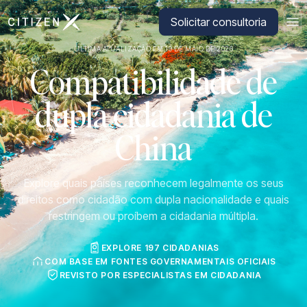
Ir para a página inicial da CitizenX
Solicitar consultoria
ÚLTIMA ATUALIZAÇÃO EM 19 DE MAIO DE 2026
Compatibilidade de
dupla cidadania de
China
Explore quais países reconhecem legalmente os seus
direitos como cidadão com dupla nacionalidade e quais
restringem ou proíbem a cidadania múltipla.
EXPLORE 197 CIDADANIAS
COM BASE EM FONTES GOVERNAMENTAIS OFICIAIS
REVISTO POR ESPECIALISTAS EM CIDADANIA