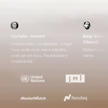
Ray Dalio · Investor
Balaji Srinivas
CitizenX
Dinheiro é lixo. Localização, o lugar
físico onde você vive e trabalha,
Dinheiro é rei
pode ser um risco. Flexibilidade é
rainha.
fundamental.