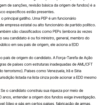
iagem de sanções, revisão básica da origem de fundos) é a
isco específicos estão presentes.
 o principal gatilho. Uma PEP é um funcionário
 de empresa estatal ou alto funcionário de partido político.
 também são classificados como PEPs (embora às vezes
 seu candidato é ou foi ministro, general, membro do
público em seu país de origem, ele aciona a EDD
 país de origem do candidato. A Força-Tarefa de Ação
negras de países com estruturas inadequadas de AML/CFT
 terrorismo). Países como Venezuela, Irã e Síria
risdição listada na lista cinza pode acionar a EDD mesmo
. Se o candidato construiu sua riqueza por meio de
0 anos, entender a origem dos fundos exige investigação.
ível (óleo e gás em certos países, fabricação de armas,