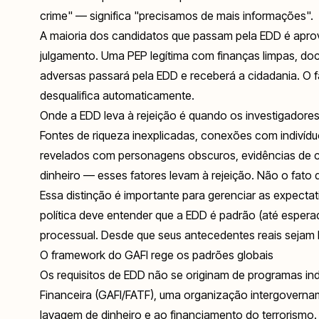
crime" — significa "precisamos de mais informações".
A maioria dos candidatos que passam pela EDD é apro
julgamento. Uma PEP legítima com finanças limpas, d
adversas passará pela EDD e receberá a cidadania. O f
desqualifica automaticamente.
Onde a EDD leva à rejeição é quando os investigadores
Fontes de riqueza inexplicadas, conexões com indiví
revelados com personagens obscuros, evidências de 
dinheiro — esses fatores levam à rejeição. Não o fato
Essa distinção é importante para gerenciar as expecta
política deve entender que a EDD é padrão (até espera
processual. Desde que seus antecedentes reais sejam 
O framework do GAFI rege os padrões globais
Os requisitos de EDD não se originam de programas in
Financeira (GAFI/FATF), uma organização intergoverna
lavagem de dinheiro e ao financiamento do terrorismo.