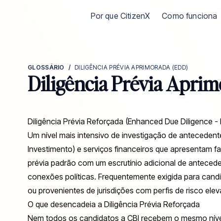
Ir para a página inicial da CitizenX
Por que CitizenX
Como funciona
GLOSSÁRIO
/
DILIGÊNCIA PRÉVIA APRIMORADA (EDD)
Diligência Prévia Aprim
Diligência Prévia Reforçada (Enhanced Due Diligence -
Um nível mais intensivo de investigação de antecedent
Investimento) e serviços financeiros que apresentam fa
prévia padrão com um escrutínio adicional de antecede
conexões políticas. Frequentemente exigida para cand
ou provenientes de jurisdições com perfis de risco ele
O que desencadeia a Diligência Prévia Reforçada
Nem todos os candidatos a CBI recebem o mesmo nível d