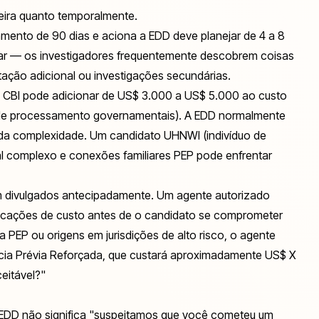
ceira quanto temporalmente.
ento de 90 dias e aciona a EDD deve planejar de 4 a 8
ear — os investigadores frequentemente descobrem coisas
ão adicional ou investigações secundárias.
 de CBI pode adicionar de US$ 3.000 a US$ 5.000 ao custo
as de processamento governamentais). A EDD normalmente
a complexidade. Um candidato UHNWI (indivíduo de
ial complexo e conexões familiares PEP pode enfrentar
m divulgados antecipadamente. Um agente autorizado
plicações de custo antes de o candidato se comprometer
PEP ou origens em jurisdições de alto risco, o agente
gência Prévia Reforçada, que custará aproximadamente US$ X
eitável?"
. EDD não significa "suspeitamos que você cometeu um