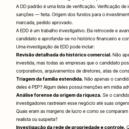
A DD padrão é uma lista de verificação. Verificação de i
sanções — feita. Origem dos fundos para o investimen
marcada, pedido aprovado.
A EDD é um trabalho investigativo. Ela retrocede e av
candidato e aprofunda-se no histórico financeiro e com
Uma investigação de EDD pode incluir:
Revisão detalhada do histórico comercial.
Não ape
investida, mas todas as empresas que o candidato poss
corporativos, arquivamentos de diretores, atas de con
Triagem da família estendida.
Não apenas o candidat
deles é PEP? Algum deles possui menções em mídia ad
Análise forense da origem da riqueza.
Se o candida
investigadores rastreiam esse negócio até suas ori
Quais eram as margens de lucro e como se comparam ao
realista ou suspeita?
Investigação da rede de propriedade e controle.
Q