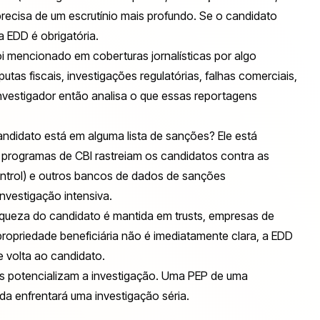
recisa de um escrutínio mais profundo. Se o candidato
a EDD é obrigatória.
i mencionado em coberturas jornalísticas por algo
tas fiscais, investigações regulatórias, falhas comerciais,
investigador então analisa o que essas reportagens
andidato está em alguma lista de sanções? Ele está
 programas de CBI rastreiam os candidatos contra as
ontrol) e outros bancos de dados de sanções
nvestigação intensiva.
 riqueza do candidato é mantida em trusts, empresas de
propriedade beneficiária não é imediatamente clara, a EDD
e volta ao candidato.
ilhos potencializam a investigação. Uma PEP de uma
ada enfrentará uma investigação séria.