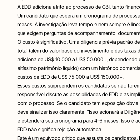
A EDD adiciona atrito ao processo de CBI, tanto finan
Um candidato que espera um cronograma de processam
meses. A investigação leva tempo e nem sempre é lin
que exigem perguntas de acompanhamento, documentaç
O custo é significativo. Uma diligência prévia padrão
total (além do valor base do investimento e das tax
adiciona de US$ 10.000 a US$ 50.000+, dependendo d
altíssimo patrimônio líquido) com um histórico comerc
custos de EDD de US$ 75.000 a US$ 150.000+.
Esses custos surpreendem os candidatos se não fore
responsável discute as possibilidades de EDD e as im
com o processo. Se o candidato tem exposição óbvia a 
deve sinalizar isso claramente: "Isso acionará a Dili
e estenderá seu cronograma para 4-6 meses. Isso é ac
EDD não significa rejeição automática
Este é um equívoco crítico que assusta os candidatos