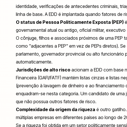
identidade, verificações de antecedentes criminais, tr
linha de base. A EDD é implantada quando fatores de r
O status de Pessoa Politicamente Exposta (PEP)
é
governamental atual ou antigo, oficial militar, executivo
O cônjuge, filhos e associados próximos de uma PEP
como "adjacentes a PEP" em vez de PEPs diretos). Se o
parlamento, governador provincial ou alto funcionário 
automaticamente.
Jurisdições de alto risco
acionam a EDD com base no
Financeira (GAFI/FATF) mantém listas cinzas e listas 
(prevenção à lavagem de dinheiro e ao financiamento do
enquadram-se nesta categoria. Um candidato de uma ju
que não possua outros fatores de risco.
Complexidade da origem da riqueza
é outro gatilho
múltiplas empresas em diferentes países ao longo de 2
Se a riqueza foi obtida em um setor politicamente sens