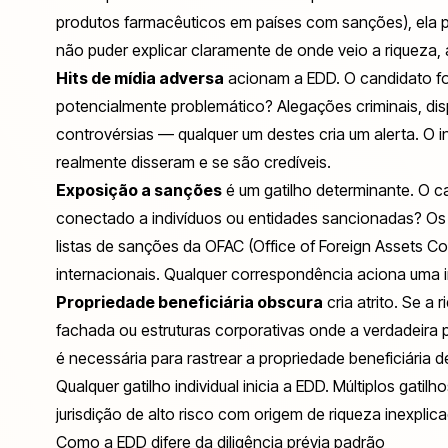
produtos farmacêuticos em países com sanções), ela p
não puder explicar claramente de onde veio a riqueza, 
Hits de mídia adversa
acionam a EDD. O candidato fo
potencialmente problemático? Alegações criminais, dispu
controvérsias — qualquer um destes cria um alerta. O 
realmente disseram e se são credíveis.
Exposição a sanções
é um gatilho determinante. O c
conectado a indivíduos ou entidades sancionadas? Os
listas de sanções da OFAC (Office of Foreign Assets C
internacionais. Qualquer correspondência aciona uma i
Propriedade beneficiária obscura
cria atrito. Se a
fachada ou estruturas corporativas onde a verdadeira 
é necessária para rastrear a propriedade beneficiária d
Qualquer gatilho individual inicia a EDD. Múltiplos gat
jurisdição de alto risco com origem de riqueza inexplic
Como a EDD difere da diligência prévia padrão