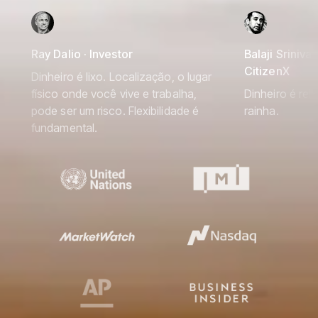
Ray Dalio · Investor
Balaji Srinivas
CitizenX
Dinheiro é lixo. Localização, o lugar
físico onde você vive e trabalha,
Dinheiro é rei
pode ser um risco. Flexibilidade é
rainha.
fundamental.