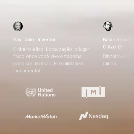
Ray Dalio · Investor
Balaji Srinivas
CitizenX
Dinheiro é lixo. Localização, o lugar
físico onde você vive e trabalha,
Dinheiro é rei
pode ser um risco. Flexibilidade é
rainha.
fundamental.