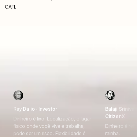
GAFI.
Ray Dalio · Investor
Balaji Srinivas
CitizenX
Dinheiro é lixo. Localização, o lugar
físico onde você vive e trabalha,
Dinheiro é rei
pode ser um risco. Flexibilidade é
rainha.