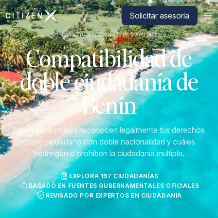
Ir a la página principal de CitizenX
Solicitar asesoría
ÚLTIMA ACTUALIZACIÓN: 19 DE MAYO DE 2026
Compatibilidad de
doble ciudadanía de
Benín
Explora qué países reconocen legalmente tus derechos
como ciudadano con doble nacionalidad y cuáles
restringen o prohíben la ciudadanía múltiple.
EXPLORA 197 CIUDADANÍAS
BASADO EN FUENTES GUBERNAMENTALES OFICIALES
REVISADO POR EXPERTOS EN CIUDADANÍA