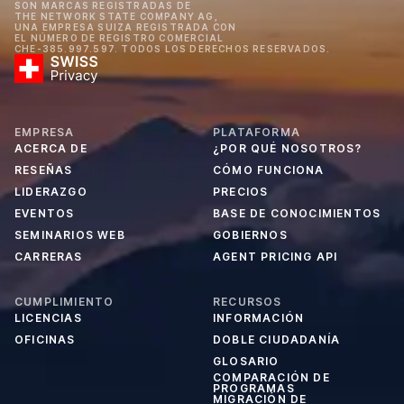
SON MARCAS REGISTRADAS DE
THE NETWORK STATE COMPANY AG,
UNA EMPRESA SUIZA REGISTRADA CON
EL NÚMERO DE REGISTRO COMERCIAL
CHE-385.997.597. TODOS LOS DERECHOS RESERVADOS.
EMPRESA
PLATAFORMA
ACERCA DE
¿POR QUÉ NOSOTROS?
RESEÑAS
CÓMO FUNCIONA
LIDERAZGO
PRECIOS
EVENTOS
BASE DE CONOCIMIENTOS
SEMINARIOS WEB
GOBIERNOS
CARRERAS
AGENT PRICING API
CUMPLIMIENTO
RECURSOS
LICENCIAS
INFORMACIÓN
OFICINAS
DOBLE CIUDADANÍA
GLOSARIO
COMPARACIÓN DE
PROGRAMAS
MIGRACIÓN DE