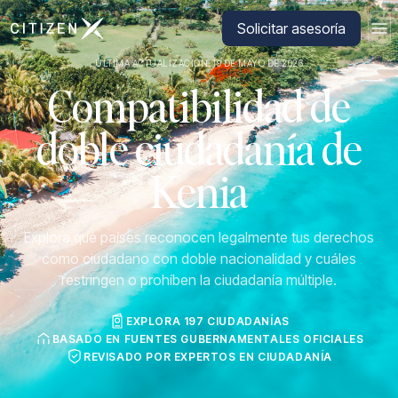
Ir a la página principal de CitizenX
Solicitar asesoría
ÚLTIMA ACTUALIZACIÓN: 19 DE MAYO DE 2026
Compatibilidad de
doble ciudadanía de
Kenia
Explora qué países reconocen legalmente tus derechos
como ciudadano con doble nacionalidad y cuáles
restringen o prohíben la ciudadanía múltiple.
EXPLORA 197 CIUDADANÍAS
BASADO EN FUENTES GUBERNAMENTALES OFICIALES
REVISADO POR EXPERTOS EN CIUDADANÍA