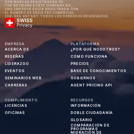
SON MARCAS REGISTRADAS DE
THE NETWORK STATE COMPANY AG,
UNA EMPRESA SUIZA REGISTRADA CON
EL NÚMERO DE REGISTRO COMERCIAL
CHE-385.997.597. TODOS LOS DERECHOS RESERVADOS.
EMPRESA
PLATAFORMA
ACERCA DE
¿POR QUÉ NOSOTROS?
RESEÑAS
CÓMO FUNCIONA
LIDERAZGO
PRECIOS
EVENTOS
BASE DE CONOCIMIENTOS
SEMINARIOS WEB
GOBIERNOS
CARRERAS
AGENT PRICING API
CUMPLIMIENTO
RECURSOS
LICENCIAS
INFORMACIÓN
OFICINAS
DOBLE CIUDADANÍA
GLOSARIO
COMPARACIÓN DE
PROGRAMAS
MIGRACIÓN DE