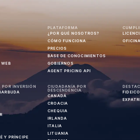
PLATAFORMA
CUMPLI
¿POR QUÉ NOSOTROS?
LICENC
CÓMO FUNCIONA
OFICIN
PRECIOS
BASE DE CONOCIMIENTOS
 WEB
GOBIERNOS
AGENT PRICING API
 POR INVERSIÓN
CIUDADANÍA POR
DESTA
DESCENDENCIA
 BARBUDA
FIDEIC
CANADÁ
EXPATRI
CROACIA
CHEQUIA
R
IRLANDA
ITALIA
LITUANIA
 Y PRÍNCIPE