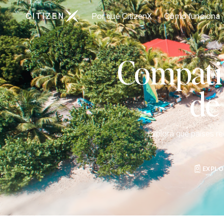
Ir a la página principal de CitizenX
Por qué CitizenX
Cómo funciona
Compatib
de
Explora qué países r
EXPLO