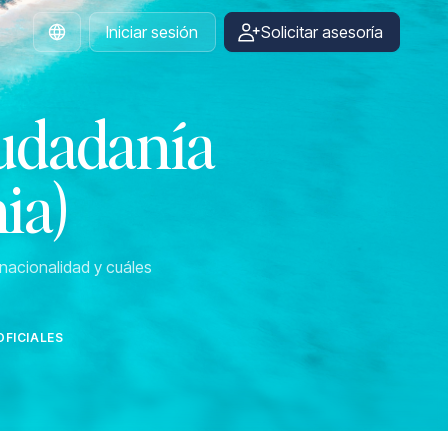
Iniciar sesión
Solicitar asesoría
Spanish
iudadanía
ia)
nacionalidad y cuáles
FICIALES