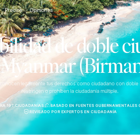
Precios
Opiniones
ÚLTIMA ACTUALIZACIÓN: 19 DE MAYO DE 2026
ilidad de doble c
 Myanmar (Birman
econocen legalmente tus derechos como ciudadano con doble 
restringen o prohíben la ciudadanía múltiple.
RA 197 CIUDADANÍAS
BASADO EN FUENTES GUBERNAMENTALES O
REVISADO POR EXPERTOS EN CIUDADANÍA