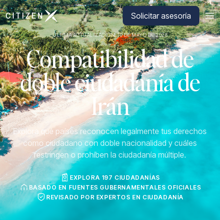
Ir a la página principal de CitizenX
Solicitar asesoría
ÚLTIMA ACTUALIZACIÓN: 19 DE MAYO DE 2026
Compatibilidad de
doble ciudadanía de
Irán
Explora qué países reconocen legalmente tus derechos
como ciudadano con doble nacionalidad y cuáles
restringen o prohíben la ciudadanía múltiple.
EXPLORA 197 CIUDADANÍAS
BASADO EN FUENTES GUBERNAMENTALES OFICIALES
REVISADO POR EXPERTOS EN CIUDADANÍA