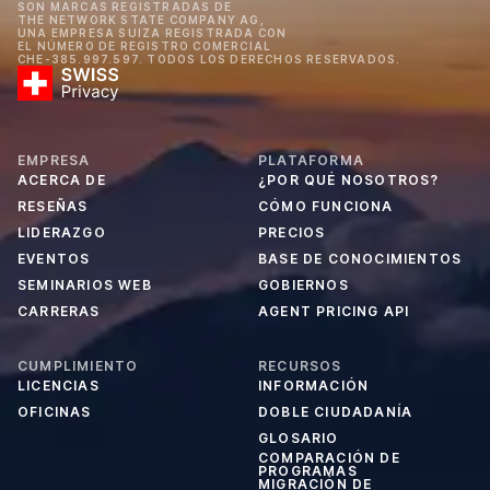
SON MARCAS REGISTRADAS DE
THE NETWORK STATE COMPANY AG,
UNA EMPRESA SUIZA REGISTRADA CON
EL NÚMERO DE REGISTRO COMERCIAL
CHE-385.997.597. TODOS LOS DERECHOS RESERVADOS.
EMPRESA
PLATAFORMA
ACERCA DE
¿POR QUÉ NOSOTROS?
RESEÑAS
CÓMO FUNCIONA
LIDERAZGO
PRECIOS
EVENTOS
BASE DE CONOCIMIENTOS
SEMINARIOS WEB
GOBIERNOS
CARRERAS
AGENT PRICING API
CUMPLIMIENTO
RECURSOS
LICENCIAS
INFORMACIÓN
OFICINAS
DOBLE CIUDADANÍA
GLOSARIO
COMPARACIÓN DE
PROGRAMAS
MIGRACIÓN DE