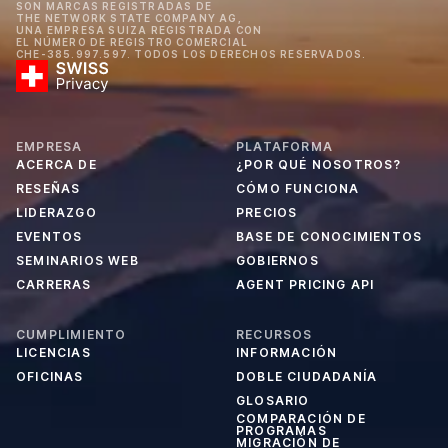
SON MARCAS REGISTRADAS DE
THE NETWORK STATE COMPANY AG,
UNA EMPRESA SUIZA REGISTRADA CON
EL NÚMERO DE REGISTRO COMERCIAL
CHE-385.997.597. TODOS LOS DERECHOS RESERVADOS.
EMPRESA
PLATAFORMA
ACERCA DE
¿POR QUÉ NOSOTROS?
RESEÑAS
CÓMO FUNCIONA
LIDERAZGO
PRECIOS
EVENTOS
BASE DE CONOCIMIENTOS
SEMINARIOS WEB
GOBIERNOS
CARRERAS
AGENT PRICING API
CUMPLIMIENTO
RECURSOS
LICENCIAS
INFORMACIÓN
OFICINAS
DOBLE CIUDADANÍA
GLOSARIO
COMPARACIÓN DE
PROGRAMAS
MIGRACIÓN DE