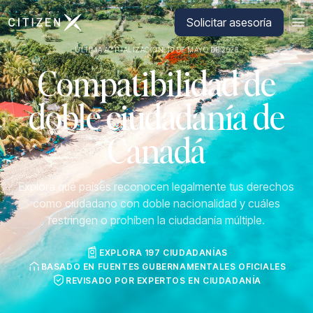
Ir a la página principal de CitizenX
Solicitar asesoría
ÚLTIMA ACTUALIZACIÓN: 19 DE MAYO DE 2026
Compatibilidad de
doble ciudadanía de
Canadá
Explora qué países reconocen legalmente tus derechos
como ciudadano con doble nacionalidad y cuáles
restringen o prohíben la ciudadanía múltiple.
EXPLORA 197 CIUDADANÍAS
BASADO EN FUENTES GUBERNAMENTALES OFICIALES
REVISADO POR EXPERTOS EN CIUDADANÍA