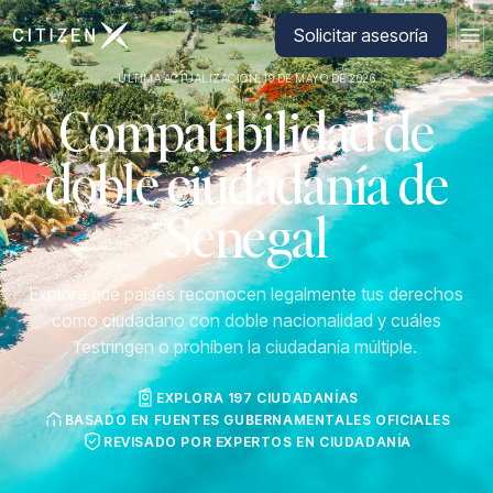
Ir a la página principal de CitizenX
Solicitar asesoría
ÚLTIMA ACTUALIZACIÓN: 19 DE MAYO DE 2026
Compatibilidad de
doble ciudadanía de
Senegal
Explora qué países reconocen legalmente tus derechos
como ciudadano con doble nacionalidad y cuáles
restringen o prohíben la ciudadanía múltiple.
EXPLORA 197 CIUDADANÍAS
BASADO EN FUENTES GUBERNAMENTALES OFICIALES
REVISADO POR EXPERTOS EN CIUDADANÍA