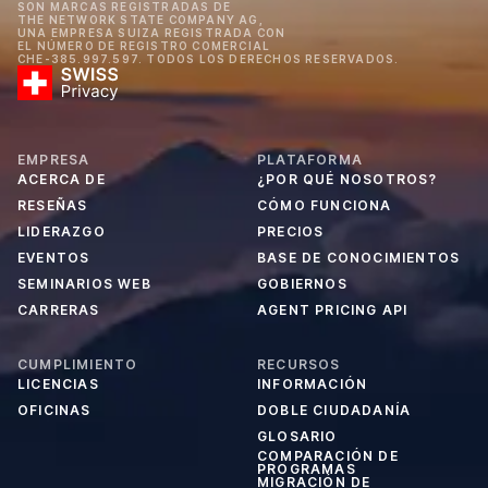
SON MARCAS REGISTRADAS DE
THE NETWORK STATE COMPANY AG,
UNA EMPRESA SUIZA REGISTRADA CON
EL NÚMERO DE REGISTRO COMERCIAL
CHE-385.997.597. TODOS LOS DERECHOS RESERVADOS.
EMPRESA
PLATAFORMA
ACERCA DE
¿POR QUÉ NOSOTROS?
RESEÑAS
CÓMO FUNCIONA
LIDERAZGO
PRECIOS
EVENTOS
BASE DE CONOCIMIENTOS
SEMINARIOS WEB
GOBIERNOS
CARRERAS
AGENT PRICING API
CUMPLIMIENTO
RECURSOS
LICENCIAS
INFORMACIÓN
OFICINAS
DOBLE CIUDADANÍA
GLOSARIO
COMPARACIÓN DE
PROGRAMAS
MIGRACIÓN DE