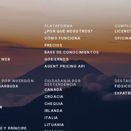
PLATAFORMA
CUMPLI
¿POR QUÉ NOSOTROS?
LICENC
CÓMO FUNCIONA
OFICIN
PRECIOS
BASE DE CONOCIMIENTOS
 WEB
GOBIERNOS
AGENT PRICING API
 POR INVERSIÓN
CIUDADANÍA POR
DESTA
DESCENDENCIA
 BARBUDA
FIDEIC
CANADÁ
EXPATRI
CROACIA
CHEQUIA
R
IRLANDA
ITALIA
LITUANIA
 Y PRÍNCIPE