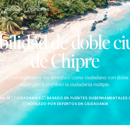
Precios
Opiniones
ÚLTIMA ACTUALIZACIÓN: 19 DE MAYO DE 2026
ilidad de doble c
de Chipre
econocen legalmente tus derechos como ciudadano con doble 
restringen o prohíben la ciudadanía múltiple.
RA 197 CIUDADANÍAS
BASADO EN FUENTES GUBERNAMENTALES O
REVISADO POR EXPERTOS EN CIUDADANÍA