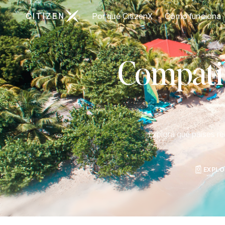
Ir a la página principal de CitizenX
Por qué CitizenX
Cómo funciona
Compatib
Explora qué países r
EXPLO