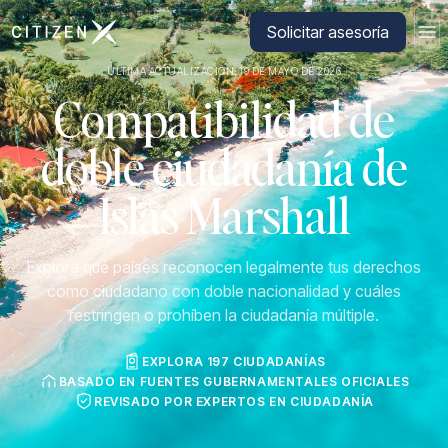
Ir a la página principal de CitizenX
Solicitar asesoría
ÚLTIMA ACTUALIZACIÓN: 19 DE MAYO DE 2026
Compatibilidad de
doble ciudadanía de
Islas Marshall
Explora qué países reconocen legalmente tus derechos
como ciudadano con doble nacionalidad y cuáles
restringen o prohíben la ciudadanía múltiple.
EXPLORA 197 CIUDADANÍAS
BASADO EN FUENTES GUBERNAMENTALES OFICIALES
REVISADO POR EXPERTOS EN CIUDADANÍA