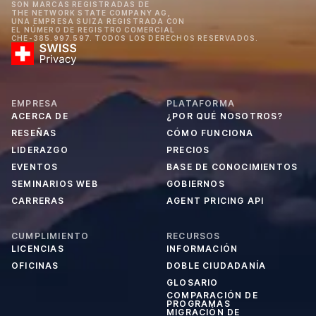
SON MARCAS REGISTRADAS DE
THE NETWORK STATE COMPANY AG,
UNA EMPRESA SUIZA REGISTRADA CON
EL NÚMERO DE REGISTRO COMERCIAL
CHE-385.997.597. TODOS LOS DERECHOS RESERVADOS.
EMPRESA
PLATAFORMA
ACERCA DE
¿POR QUÉ NOSOTROS?
RESEÑAS
CÓMO FUNCIONA
LIDERAZGO
PRECIOS
EVENTOS
BASE DE CONOCIMIENTOS
SEMINARIOS WEB
GOBIERNOS
CARRERAS
AGENT PRICING API
CUMPLIMIENTO
RECURSOS
LICENCIAS
INFORMACIÓN
OFICINAS
DOBLE CIUDADANÍA
GLOSARIO
COMPARACIÓN DE
PROGRAMAS
MIGRACIÓN DE