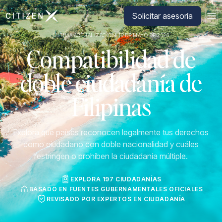
Ir a la página principal de CitizenX
Solicitar asesoría
ÚLTIMA ACTUALIZACIÓN: 19 DE MAYO DE 2026
Compatibilidad de
doble ciudadanía de
Filipinas
Explora qué países reconocen legalmente tus derechos
como ciudadano con doble nacionalidad y cuáles
restringen o prohíben la ciudadanía múltiple.
EXPLORA 197 CIUDADANÍAS
BASADO EN FUENTES GUBERNAMENTALES OFICIALES
REVISADO POR EXPERTOS EN CIUDADANÍA