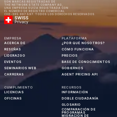
SON MARCAS REGISTRADAS DE
THE NETWORK STATE COMPANY AG,
UNA EMPRESA SUIZA REGISTRADA CON
EL NÚMERO DE REGISTRO COMERCIAL
CHE-385.997.597. TODOS LOS DERECHOS RESERVADOS.
EMPRESA
PLATAFORMA
ACERCA DE
¿POR QUÉ NOSOTROS?
RESEÑAS
CÓMO FUNCIONA
LIDERAZGO
PRECIOS
EVENTOS
BASE DE CONOCIMIENTOS
SEMINARIOS WEB
GOBIERNOS
CARRERAS
AGENT PRICING API
CUMPLIMIENTO
RECURSOS
LICENCIAS
INFORMACIÓN
OFICINAS
DOBLE CIUDADANÍA
GLOSARIO
COMPARACIÓN DE
PROGRAMAS
MIGRACIÓN DE