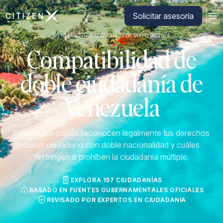
Ir a la página principal de CitizenX
Solicitar asesoría
ÚLTIMA ACTUALIZACIÓN: 19 DE MAYO DE 2026
Compatibilidad de
doble ciudadanía de
Venezuela
Explora qué países reconocen legalmente tus derechos
como ciudadano con doble nacionalidad y cuáles
restringen o prohíben la ciudadanía múltiple.
EXPLORA 197 CIUDADANÍAS
BASADO EN FUENTES GUBERNAMENTALES OFICIALES
REVISADO POR EXPERTOS EN CIUDADANÍA