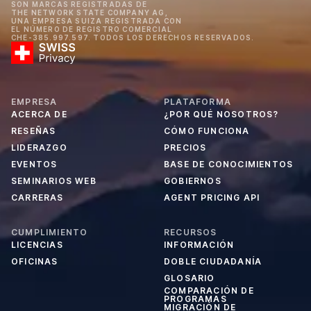
SON MARCAS REGISTRADAS DE
THE NETWORK STATE COMPANY AG,
UNA EMPRESA SUIZA REGISTRADA CON
EL NÚMERO DE REGISTRO COMERCIAL
CHE-385.997.597. TODOS LOS DERECHOS RESERVADOS.
EMPRESA
PLATAFORMA
ACERCA DE
¿POR QUÉ NOSOTROS?
RESEÑAS
CÓMO FUNCIONA
LIDERAZGO
PRECIOS
EVENTOS
BASE DE CONOCIMIENTOS
SEMINARIOS WEB
GOBIERNOS
CARRERAS
AGENT PRICING API
CUMPLIMIENTO
RECURSOS
LICENCIAS
INFORMACIÓN
OFICINAS
DOBLE CIUDADANÍA
GLOSARIO
COMPARACIÓN DE
PROGRAMAS
MIGRACIÓN DE