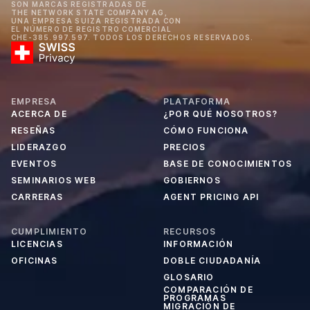
SON MARCAS REGISTRADAS DE
THE NETWORK STATE COMPANY AG,
UNA EMPRESA SUIZA REGISTRADA CON
EL NÚMERO DE REGISTRO COMERCIAL
CHE-385.997.597. TODOS LOS DERECHOS RESERVADOS.
EMPRESA
PLATAFORMA
ACERCA DE
¿POR QUÉ NOSOTROS?
RESEÑAS
CÓMO FUNCIONA
LIDERAZGO
PRECIOS
EVENTOS
BASE DE CONOCIMIENTOS
SEMINARIOS WEB
GOBIERNOS
CARRERAS
AGENT PRICING API
CUMPLIMIENTO
RECURSOS
LICENCIAS
INFORMACIÓN
OFICINAS
DOBLE CIUDADANÍA
GLOSARIO
COMPARACIÓN DE
PROGRAMAS
MIGRACIÓN DE