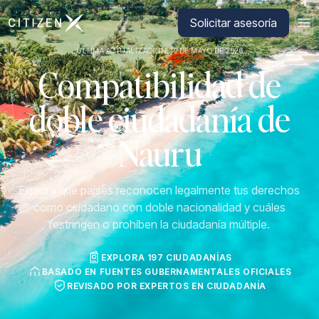
Ir a la página principal de CitizenX
Solicitar asesoría
ÚLTIMA ACTUALIZACIÓN: 19 DE MAYO DE 2026
Compatibilidad de
doble ciudadanía de
Nauru
Explora qué países reconocen legalmente tus derechos
como ciudadano con doble nacionalidad y cuáles
restringen o prohíben la ciudadanía múltiple.
EXPLORA 197 CIUDADANÍAS
BASADO EN FUENTES GUBERNAMENTALES OFICIALES
REVISADO POR EXPERTOS EN CIUDADANÍA