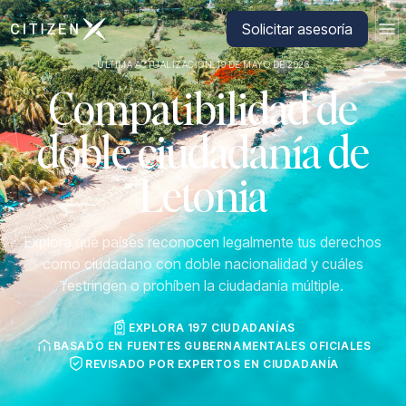
Ir a la página principal de CitizenX
Solicitar asesoría
ÚLTIMA ACTUALIZACIÓN: 19 DE MAYO DE 2026
Compatibilidad de
doble ciudadanía de
Letonia
Explora qué países reconocen legalmente tus derechos
como ciudadano con doble nacionalidad y cuáles
restringen o prohíben la ciudadanía múltiple.
EXPLORA 197 CIUDADANÍAS
BASADO EN FUENTES GUBERNAMENTALES OFICIALES
REVISADO POR EXPERTOS EN CIUDADANÍA