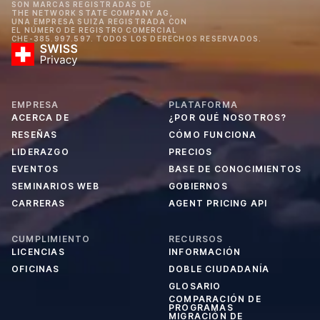
SON MARCAS REGISTRADAS DE
THE NETWORK STATE COMPANY AG,
UNA EMPRESA SUIZA REGISTRADA CON
EL NÚMERO DE REGISTRO COMERCIAL
CHE-385.997.597. TODOS LOS DERECHOS RESERVADOS.
EMPRESA
PLATAFORMA
ACERCA DE
¿POR QUÉ NOSOTROS?
RESEÑAS
CÓMO FUNCIONA
LIDERAZGO
PRECIOS
EVENTOS
BASE DE CONOCIMIENTOS
SEMINARIOS WEB
GOBIERNOS
CARRERAS
AGENT PRICING API
CUMPLIMIENTO
RECURSOS
LICENCIAS
INFORMACIÓN
OFICINAS
DOBLE CIUDADANÍA
GLOSARIO
COMPARACIÓN DE
PROGRAMAS
MIGRACIÓN DE