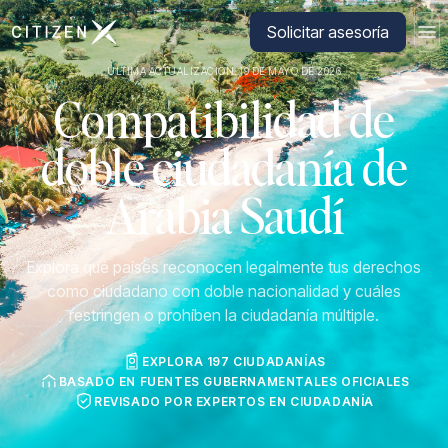
Ir a la página principal de CitizenX
Solicitar asesoría
ÚLTIMA ACTUALIZACIÓN: 19 DE MAYO DE 2026
Compatibilidad de
doble ciudadanía de
Arabia Saudí
Explora qué países reconocen legalmente tus derechos
como ciudadano con doble nacionalidad y cuáles
restringen o prohíben la ciudadanía múltiple.
EXPLORA 197 CIUDADANÍAS
BASADO EN FUENTES GUBERNAMENTALES OFICIALES
REVISADO POR EXPERTOS EN CIUDADANÍA