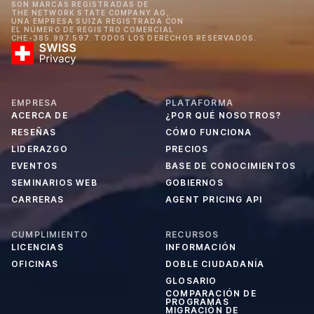
SON MARCAS REGISTRADAS DE
THE NETWORK STATE COMPANY AG,
UNA EMPRESA SUIZA REGISTRADA CON
EL NÚMERO DE REGISTRO COMERCIAL
CHE-385.997.597. TODOS LOS DERECHOS RESERVADOS.
EMPRESA
PLATAFORMA
ACERCA DE
¿POR QUÉ NOSOTROS?
RESEÑAS
CÓMO FUNCIONA
LIDERAZGO
PRECIOS
EVENTOS
BASE DE CONOCIMIENTOS
SEMINARIOS WEB
GOBIERNOS
CARRERAS
AGENT PRICING API
CUMPLIMIENTO
RECURSOS
LICENCIAS
INFORMACIÓN
OFICINAS
DOBLE CIUDADANÍA
GLOSARIO
COMPARACIÓN DE
PROGRAMAS
MIGRACIÓN DE