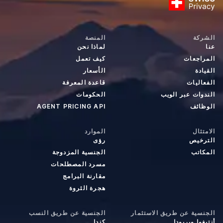
الشركة
المنصة
عنا
لماذا نحن
المراجعات
كيف تعمل
القيادة
الأسعار
الفعاليات
قاعدة المعرفة
الندوات عبر الويب
الحكومات
الوظائف
AGENT PRICING API
الامتثال
الموارد
الترخيص
رؤى
المكاتب
الجنسية المزدوجة
مسرد المصطلحات
مقارنة البرامج
هجرة الثروة
الجنسية عن طريق الاستثمار
الجنسية عن طريق النسب
أنتيغوا وبربودا
كندا