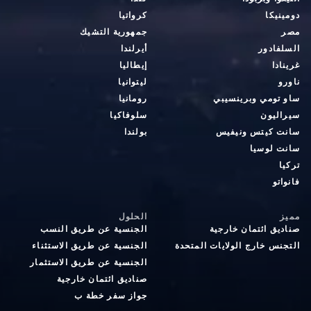
دومينيكا
كرواتيا
مصر
جمهورية التشيك
السلفادور
أيرلندا
غرينادا
إيطاليا
ناورو
ليتوانيا
ساو تومي وبرينسيبي
رومانيا
سيراليون
سلوفاكيا
سانت كيتس ونيفيس
بولندا
سانت لوسيا
تركيا
فانواتو
مميز
الحلول
صناديق ائتمان خارجية
الجنسية عن طريق النسب
التجنس خارج الولايات المتحدة
الجنسية عن طريق الاستثناء
الجنسية عن طريق الاستثمار
صناديق ائتمان خارجية
جواز سفر خطة ب