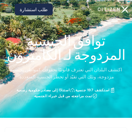
الانتقال إلى الصفحة الرئيسية لـ CitizenX
طلب استشارة
آخر تحديث: 19 مايو 2026
توافق الجنسية
المزدوجة لـ الكاميرون
اكتشف البلدان التي تعترف قانونيًا بحقوقك كمواطن بجنسية
مزدوجة، وتلك التي تقيّد أو تحظر الجنسية المتعددة.
استكشف 197 جنسية
استنادًا إلى مصادر حكومية رسمية
تمت مراجعته من قبل خبراء الجنسية