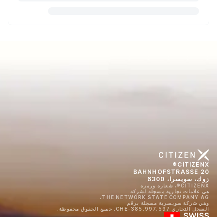
CITIZENX®
BAHNHOFSTRASSE 20
زوك، سويسرا، 6300
CITIZENX®، شعاره ورمزه
هي علامات تجارية مسجلة لشركة
THE NETWORK STATE COMPANY AG،
وهي شركة سويسرية مسجلة برقم
السجل التجاري CHE-385.997.597. جميع الحقوق محفوظة.