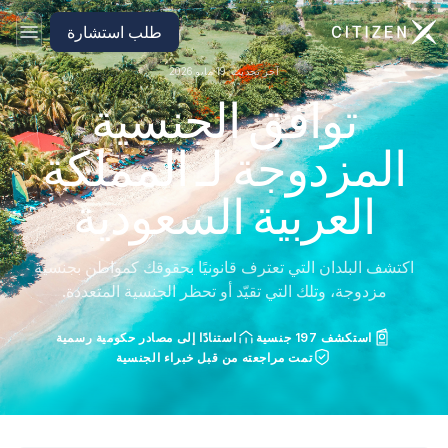
الانتقال إلى الصفحة الرئيسية لـ CitizenX
طلب استشارة
آخر تحديث: 19 مايو 2026
توافق الجنسية
المزدوجة لـ المملكة
العربية السعودية
اكتشف البلدان التي تعترف قانونيًا بحقوقك كمواطن بجنسية
مزدوجة، وتلك التي تقيّد أو تحظر الجنسية المتعددة.
استكشف 197 جنسية
استنادًا إلى مصادر حكومية رسمية
تمت مراجعته من قبل خبراء الجنسية