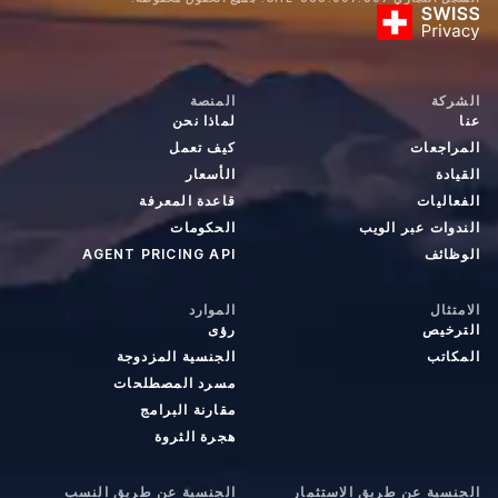
الشركة
المنصة
عنا
لماذا نحن
المراجعات
كيف تعمل
القيادة
الأسعار
الفعاليات
قاعدة المعرفة
الندوات عبر الويب
الحكومات
الوظائف
AGENT PRICING API
الامتثال
الموارد
الترخيص
رؤى
المكاتب
الجنسية المزدوجة
مسرد المصطلحات
مقارنة البرامج
هجرة الثروة
الجنسية عن طريق الاستثمار
الجنسية عن طريق النسب