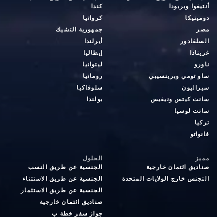
أنتيغوا وبربودا
كندا
دومينيكا
كرواتيا
مصر
جمهورية التشيك
السلفادور
أيرلندا
غرينادا
إيطاليا
ناورو
ليتوانيا
ساو تومي وبرينسيبي
رومانيا
سيراليون
سلوفاكيا
سانت كيتس ونيفيس
بولندا
سانت لوسيا
تركيا
فانواتو
مميز
الحلول
صناديق ائتمان خارجية
الجنسية عن طريق النسب
التجنس خارج الولايات المتحدة
الجنسية عن طريق الاستثناء
الجنسية عن طريق الاستثمار
صناديق ائتمان خارجية
جواز سفر خطة ب