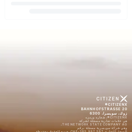
CITIZENX®
BAHNHOFSTRASSE 20
زوك، سويسرا، 6300
CITIZENX®، شعاره ورمزه
هي علامات تجارية مسجلة لشركة
THE NETWORK STATE COMPANY AG،
وهي شركة سويسرية مسجلة برقم
السجل التجاري CHE-385.997.597. جميع الحقوق محفوظة.