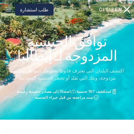
الانتقال إلى الصفحة الرئيسية لـ CitizenX
طلب استشارة
آخر تحديث: 19 مايو 2026
توافق الجنسية
المزدوجة لـ إيطاليا
اكتشف البلدان التي تعترف قانونيًا بحقوقك كمواطن بجنسية
مزدوجة، وتلك التي تقيّد أو تحظر الجنسية المتعددة.
استكشف 197 جنسية
استنادًا إلى مصادر حكومية رسمية
تمت مراجعته من قبل خبراء الجنسية