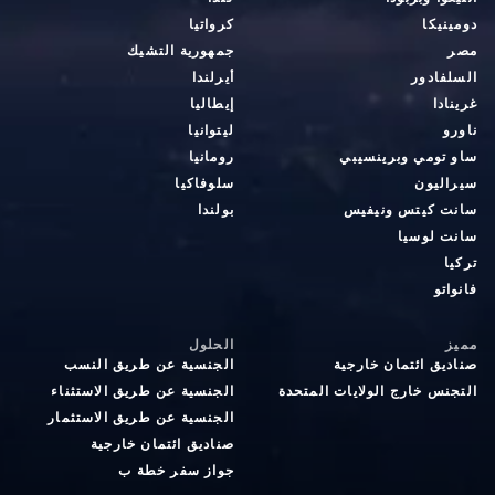
دومينيكا
كرواتيا
مصر
جمهورية التشيك
السلفادور
أيرلندا
غرينادا
إيطاليا
ناورو
ليتوانيا
ساو تومي وبرينسيبي
رومانيا
سيراليون
سلوفاكيا
سانت كيتس ونيفيس
بولندا
سانت لوسيا
تركيا
فانواتو
مميز
الحلول
صناديق ائتمان خارجية
الجنسية عن طريق النسب
التجنس خارج الولايات المتحدة
الجنسية عن طريق الاستثناء
الجنسية عن طريق الاستثمار
صناديق ائتمان خارجية
جواز سفر خطة ب