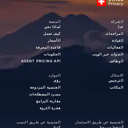
الشركة
المنصة
عنا
لماذا نحن
المراجعات
كيف تعمل
القيادة
الأسعار
الفعاليات
قاعدة المعرفة
الندوات عبر الويب
الحكومات
الوظائف
AGENT PRICING API
الامتثال
الموارد
الترخيص
رؤى
المكاتب
الجنسية المزدوجة
مسرد المصطلحات
مقارنة البرامج
هجرة الثروة
الجنسية عن طريق الاستثمار
الجنسية عن طريق النسب
أنتيغوا وبربودا
كندا