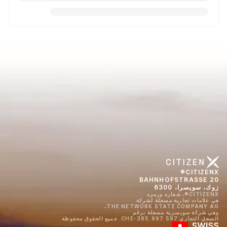
CITIZENX®
BAHNHOFSTRASSE 20
زوك، سويسرا، 6300
CITIZENX®، شعاره ورمزه
هي علامات تجارية مسجلة لشركة
THE NETWORK STATE COMPANY AG،
وهي شركة سويسرية مسجلة برقم
السجل التجاري CHE-385.997.597. جميع الحقوق محفوظة.