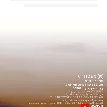
CITIZENX®
BAHNHOFSTRASSE 20
زوك، سويسرا، 6300
CITIZENX®، شعاره ورمزه
هي علامات تجارية مسجلة لشركة
THE NETWORK STATE COMPANY AG،
وهي شركة سويسرية مسجلة برقم
السجل التجاري CHE-385.997.597. جميع الحقوق محفوظة.