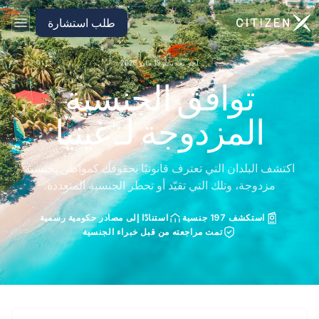
الانتقال إلى الصفحة الرئيسية لـ CitizenX
طلب استشارة
آخر تحديث: 19 مايو 2026
توافق الجنسية
المزدوجة لـ غينيا
اكتشف البلدان التي تعترف قانونيًا بحقوقك كمواطن بجنسية
مزدوجة، وتلك التي تقيّد أو تحظر الجنسية المتعددة.
استكشف 197 جنسية
استنادًا إلى مصادر حكومية رسمية
تمت مراجعته من قبل خبراء الجنسية