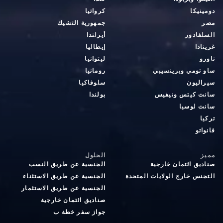
دومينيكا
كرواتيا
مصر
جمهورية التشيك
السلفادور
أيرلندا
غرينادا
إيطاليا
ناورو
ليتوانيا
ساو تومي وبرينسيبي
رومانيا
سيراليون
سلوفاكيا
سانت كيتس ونيفيس
بولندا
سانت لوسيا
تركيا
فانواتو
مميز
الحلول
صناديق ائتمان خارجية
الجنسية عن طريق النسب
التجنس خارج الولايات المتحدة
الجنسية عن طريق الاستثناء
الجنسية عن طريق الاستثمار
صناديق ائتمان خارجية
جواز سفر خطة ب