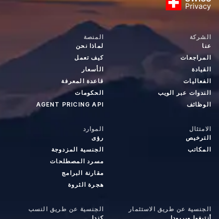
الشركة
المنصة
عنا
لماذا نحن
المراجعات
كيف تعمل
القيادة
الأسعار
الفعاليات
قاعدة المعرفة
الندوات عبر الويب
الحكومات
الوظائف
AGENT PRICING API
الامتثال
الموارد
الترخيص
رؤى
المكاتب
الجنسية المزدوجة
مسرد المصطلحات
مقارنة البرامج
هجرة الثروة
الجنسية عن طريق الاستثمار
الجنسية عن طريق النسب
أنتيغوا وبربودا
كندا