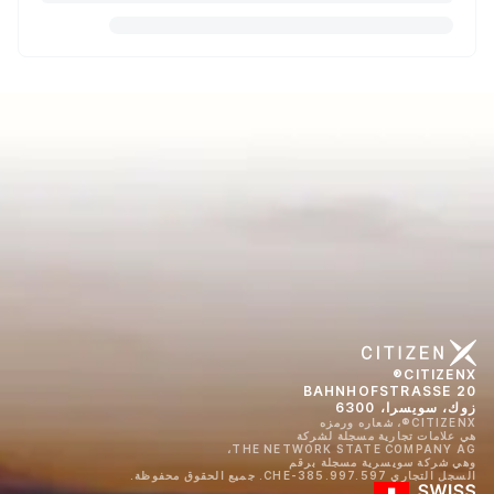
CITIZENX®
BAHNHOFSTRASSE 20
زوك، سويسرا، 6300
CITIZENX®، شعاره ورمزه
هي علامات تجارية مسجلة لشركة
THE NETWORK STATE COMPANY AG،
وهي شركة سويسرية مسجلة برقم
السجل التجاري CHE-385.997.597. جميع الحقوق محفوظة.