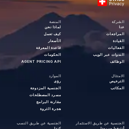
الشركة
المنصة
عنا
لماذا نحن
المراجعات
كيف تعمل
القيادة
الأسعار
الفعاليات
قاعدة المعرفة
الندوات عبر الويب
الحكومات
الوظائف
AGENT PRICING API
الامتثال
الموارد
الترخيص
رؤى
المكاتب
الجنسية المزدوجة
مسرد المصطلحات
مقارنة البرامج
هجرة الثروة
الجنسية عن طريق الاستثمار
الجنسية عن طريق النسب
أنتيغوا وبربودا
كندا