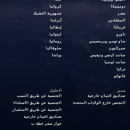
دومينيكا
كرواتيا
مصر
جمهورية التشيك
السلفادور
أيرلندا
غرينادا
إيطاليا
ناورو
ليتوانيا
ساو تومي وبرينسيبي
رومانيا
سيراليون
سلوفاكيا
سانت كيتس ونيفيس
بولندا
سانت لوسيا
تركيا
فانواتو
مميز
الحلول
صناديق ائتمان خارجية
الجنسية عن طريق النسب
التجنس خارج الولايات المتحدة
الجنسية عن طريق الاستثناء
الجنسية عن طريق الاستثمار
صناديق ائتمان خارجية
جواز سفر خطة ب