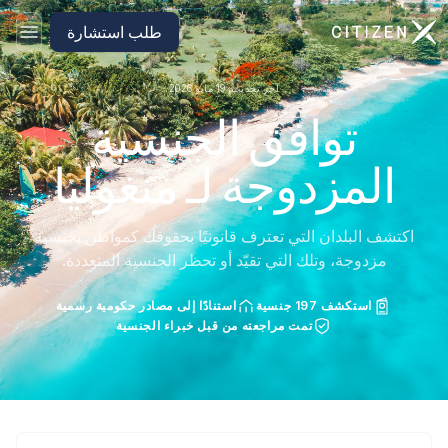
الانتقال إلى الصفحة الرئيسية لـ CitizenX
طلب استشارة
آخر تحديث: 19 مايو 2026
توافق الجنسية
المزدوجة لـ منغوليا
اكتشف البلدان التي تعترف قانونيًا بحقوقك كمواطن بجنسية
مزدوجة، وتلك التي تقيّد أو تحظر الجنسية المتعددة.
استكشف 197 جنسية
استنادًا إلى مصادر حكومية رسمية
تمت مراجعته من قبل خبراء الجنسية