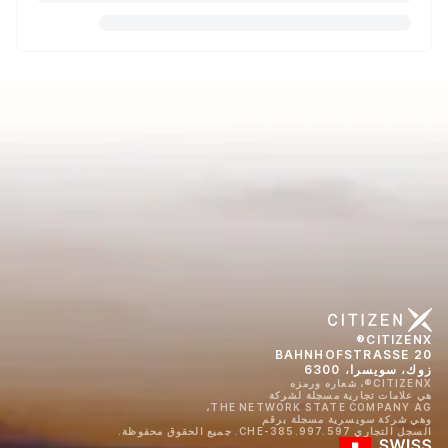
CITIZENX®
BAHNHOFSTRASSE 20
زوك، سويسرا، 6300
CITIZENX®، شعاره ورمزه
هي علامات تجارية مسجلة لشركة
THE NETWORK STATE COMPANY AG،
وهي شركة سويسرية مسجلة برقم
السجل التجاري CHE-385.997.597. جميع الحقوق محفوظة.