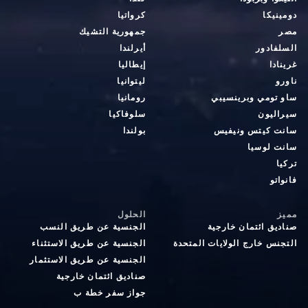
دومينيكا
كرواتيا
مصر
جمهورية التشيك
السلفادور
أيرلندا
غرينادا
إيطاليا
ناورو
ليتوانيا
ساو تومي وبرينسيبي
رومانيا
سيراليون
سلوفاكيا
سانت كيتس ونيفيس
بولندا
سانت لوسيا
تركيا
فانواتو
مميز
الحلول
صناديق ائتمان خارجية
الجنسية عن طريق النسب
التجنس خارج الولايات المتحدة
الجنسية عن طريق الاستثناء
الجنسية عن طريق الاستثمار
صناديق ائتمان خارجية
جواز سفر خطة ب