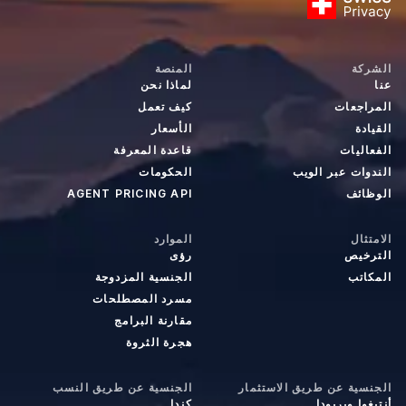
الشركة
المنصة
عنا
لماذا نحن
المراجعات
كيف تعمل
القيادة
الأسعار
الفعاليات
قاعدة المعرفة
الندوات عبر الويب
الحكومات
الوظائف
AGENT PRICING API
الامتثال
الموارد
الترخيص
رؤى
المكاتب
الجنسية المزدوجة
مسرد المصطلحات
مقارنة البرامج
هجرة الثروة
الجنسية عن طريق الاستثمار
الجنسية عن طريق النسب
أنتيغوا وبربودا
كندا