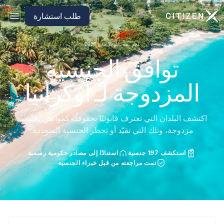
الانتقال إلى الصفحة الرئيسية لـ CitizenX
طلب استشارة
آخر تحديث: 19 مايو 2026
توافق الجنسية
المزدوجة لـ أوكرانيا
اكتشف البلدان التي تعترف قانونيًا بحقوقك كمواطن بجنسية
مزدوجة، وتلك التي تقيّد أو تحظر الجنسية المتعددة.
استكشف 197 جنسية
استنادًا إلى مصادر حكومية رسمية
تمت مراجعته من قبل خبراء الجنسية