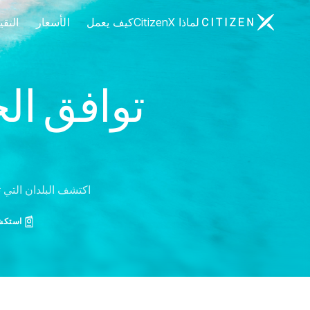
الانتقال إلى الصفحة الرئيسية لـ CitizenX
لماذا CitizenX
كيف يعمل
الأسعار
التق
توافق الج
اكتشف البلدان التي ت
استكشف 197