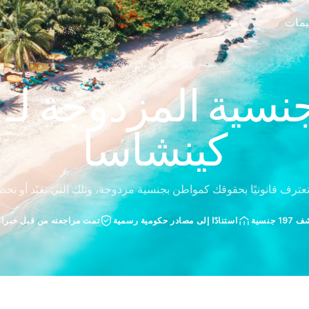
ييمات
آخر تحديث: 19 مايو 2026
نسية المزدوجة لـ ا
كينشاسا
عترف قانونيًا بحقوقك كمواطن بجنسية مزدوجة، وتلك التي تقيّد أو تحظ
 جنسية
استنادًا إلى مصادر حكومية رسمية
تمت مراجعته من قبل خبراء