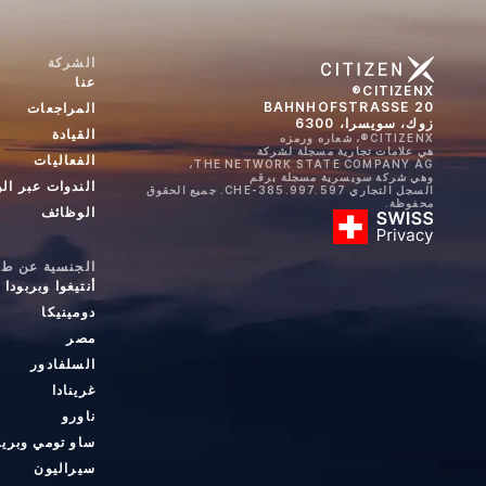
الشركة
عنا
CITIZENX®
BAHNHOFSTRASSE 20
المراجعات
زوك، سويسرا، 6300
القيادة
CITIZENX®، شعاره ورمزه
هي علامات تجارية مسجلة لشركة
الفعاليات
THE NETWORK STATE COMPANY AG،
وهي شركة سويسرية مسجلة برقم
الندوات عبر ال
السجل التجاري CHE-385.997.597. جميع الحقوق
محفوظة.
الوظائف
الجنسية عن طري
أنتيغوا وبربودا
دومينيكا
مصر
السلفادور
غرينادا
ناورو
ساو تومي وبري
سيراليون