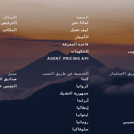
المنصة
الامتثال
لماذا نحن
الترخيص
كيف تعمل
المكاتب
الأسعار
قاعدة المعرفة
ويب
الحكومات
AGENT PRICING API
ق الاستثمار
الجنسية عن طريق النسب
مميز
كندا
صناديق ائ
كرواتيا
التجنس خا
جمهورية التشيك
أيرلندا
إيطاليا
ليتوانيا
نسيبي
رومانيا
سلوفاكيا