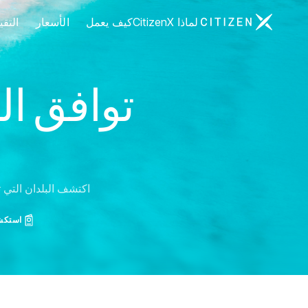
الانتقال إلى الصفحة الرئيسية لـ CitizenX
لماذا CitizenX
كيف يعمل
الأسعار
التق
توافق ال
اكتشف البلدان التي ت
استكشف 197