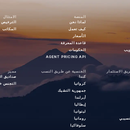
المنصة
الامتثال
لماذا نحن
الترخيص
كيف تعمل
المكاتب
الأسعار
قاعدة المعرفة
ويب
الحكومات
AGENT PRICING API
ق الاستثمار
الجنسية عن طريق النسب
مميز
كندا
صناديق ائ
كرواتيا
التجنس خا
جمهورية التشيك
أيرلندا
إيطاليا
ليتوانيا
نسيبي
رومانيا
سلوفاكيا