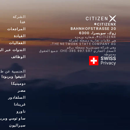
الشركة
عنا
CITIZENX®
BAHNHOFSTRASSE 20
المراجعات
زوك، سويسرا، 6300
القيادة
CITIZENX®، شعاره ورمزه
هي علامات تجارية مسجلة لشركة
الفعاليات
THE NETWORK STATE COMPANY AG،
وهي شركة سويسرية مسجلة برقم
الندوات عبر ال
السجل التجاري CHE-385.997.597. جميع الحقوق
محفوظة.
الوظائف
الجنسية عن طري
أنتيغوا وبربودا
دومينيكا
مصر
السلفادور
غرينادا
ناورو
ساو تومي وبري
سيراليون