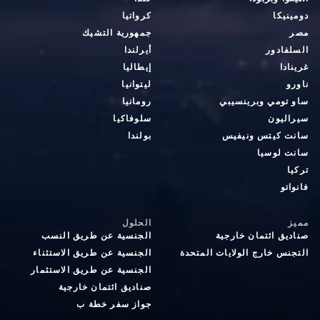
دومينيكا
كرواتيا
مصر
جمهورية التشيك
السلفادور
أيرلندا
غرينادا
إيطاليا
ناورو
ليتوانيا
ساو تومي وبرينسيبي
رومانيا
سيراليون
سلوفاكيا
سانت كيتس ونيفيس
بولندا
سانت لوسيا
تركيا
فانواتو
مميز
الحلول
صناديق ائتمان خارجية
الجنسية عن طريق النسب
التجنس خارج الولايات المتحدة
الجنسية عن طريق الاستثناء
الجنسية عن طريق الاستثمار
صناديق ائتمان خارجية
جواز سفر خطة ب