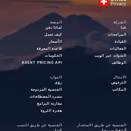
الشركة
المنصة
عنا
لماذا نحن
المراجعات
كيف تعمل
القيادة
الأسعار
الفعاليات
قاعدة المعرفة
الندوات عبر الويب
الحكومات
الوظائف
AGENT PRICING API
الامتثال
الموارد
الترخيص
رؤى
المكاتب
الجنسية المزدوجة
مسرد المصطلحات
مقارنة البرامج
هجرة الثروة
الجنسية عن طريق الاستثمار
الجنسية عن طريق النسب
أنتيغوا وبربودا
كندا