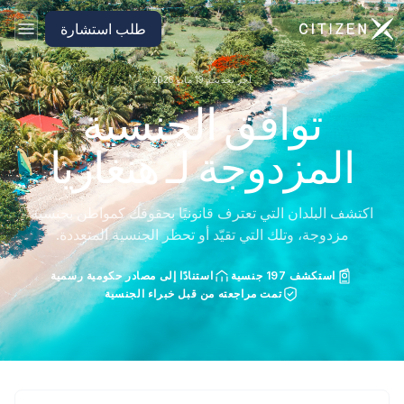
الانتقال إلى الصفحة الرئيسية لـ CitizenX
طلب استشارة
آخر تحديث: 19 مايو 2026
توافق الجنسية
المزدوجة لـ هنغاريا
اكتشف البلدان التي تعترف قانونيًا بحقوقك كمواطن بجنسية
مزدوجة، وتلك التي تقيّد أو تحظر الجنسية المتعددة.
استكشف 197 جنسية
استنادًا إلى مصادر حكومية رسمية
تمت مراجعته من قبل خبراء الجنسية