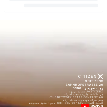
CITIZENX®
BAHNHOFSTRASSE 20
زوك، سويسرا، 6300
CITIZENX®، شعاره ورمزه
هي علامات تجارية مسجلة لشركة
THE NETWORK STATE COMPANY AG،
وهي شركة سويسرية مسجلة برقم
السجل التجاري CHE-385.997.597. جميع الحقوق محفوظة.