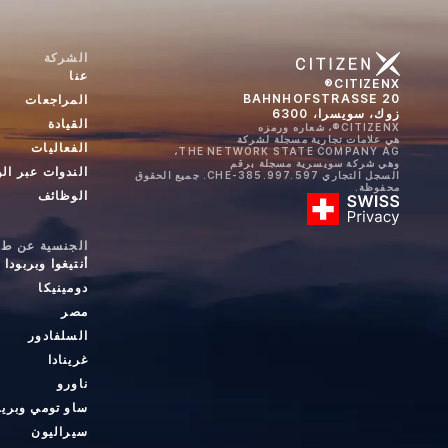
الشركة
عنا
CITIZENX®
BAHNHOFSTRASSE 20
المراجعات
زوك، سويسرا، 6300
القيادة
CITIZENX®، شعاره ورمزه
هي علامات تجارية مسجلة لشركة
الفعاليات
THE NETWORK STATE COMPANY AG،
وهي شركة سويسرية مسجلة برقم
الندوات عبر ال
السجل التجاري CHE-385.997.597. جميع الحقوق
محفوظة.
الوظائف
الجنسية عن طري
أنتيغوا وبربودا
دومينيكا
مصر
السلفادور
غرينادا
ناورو
ساو تومي وبري
سيراليون