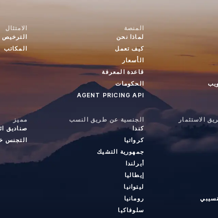
المنصة
الامتثال
لماذا نحن
الترخيص
كيف تعمل
المكاتب
الأسعار
قاعدة المعرفة
ويب
الحكومات
AGENT PRICING API
ق الاستثمار
الجنسية عن طريق النسب
مميز
كندا
صناديق ائ
كرواتيا
التجنس خا
جمهورية التشيك
أيرلندا
إيطاليا
ليتوانيا
نسيبي
رومانيا
سلوفاكيا