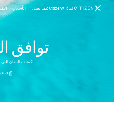
الانتقال إلى الصفحة الرئيسية لـ CitizenX
لماذا CitizenX
كيف يعمل
الأسعار
التق
توافق ال
اكتشف البلدان التي ت
استكشف 197