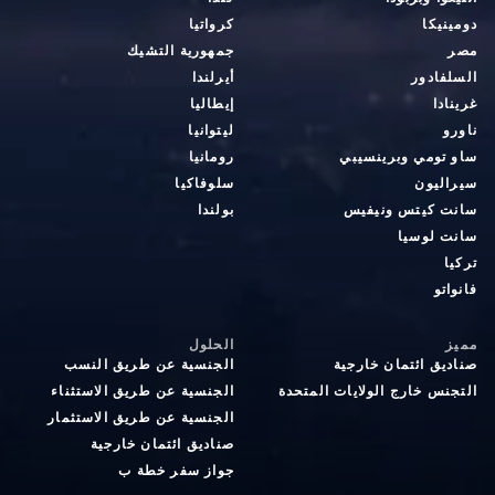
دومينيكا
كرواتيا
مصر
جمهورية التشيك
السلفادور
أيرلندا
غرينادا
إيطاليا
ناورو
ليتوانيا
ساو تومي وبرينسيبي
رومانيا
سيراليون
سلوفاكيا
سانت كيتس ونيفيس
بولندا
سانت لوسيا
تركيا
فانواتو
مميز
الحلول
صناديق ائتمان خارجية
الجنسية عن طريق النسب
التجنس خارج الولايات المتحدة
الجنسية عن طريق الاستثناء
الجنسية عن طريق الاستثمار
صناديق ائتمان خارجية
جواز سفر خطة ب