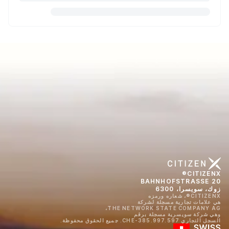
CITIZENX®
BAHNHOFSTRASSE 20
زوك، سويسرا، 6300
CITIZENX®، شعاره ورمزه
هي علامات تجارية مسجلة لشركة
THE NETWORK STATE COMPANY AG،
وهي شركة سويسرية مسجلة برقم
السجل التجاري CHE-385.997.597. جميع الحقوق محفوظة.