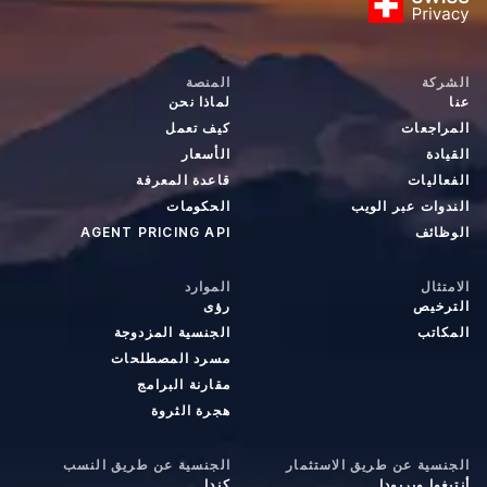
الشركة
المنصة
عنا
لماذا نحن
المراجعات
كيف تعمل
القيادة
الأسعار
الفعاليات
قاعدة المعرفة
الندوات عبر الويب
الحكومات
الوظائف
AGENT PRICING API
الامتثال
الموارد
الترخيص
رؤى
المكاتب
الجنسية المزدوجة
مسرد المصطلحات
مقارنة البرامج
هجرة الثروة
الجنسية عن طريق الاستثمار
الجنسية عن طريق النسب
أنتيغوا وبربودا
كندا