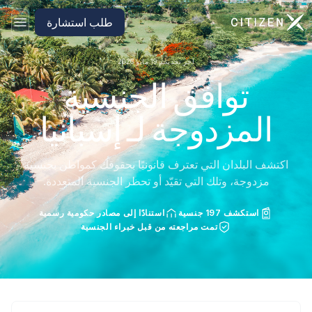
الانتقال إلى الصفحة الرئيسية لـ CitizenX
طلب استشارة
آخر تحديث: 19 مايو 2026
توافق الجنسية
المزدوجة لـ إسبانيا
اكتشف البلدان التي تعترف قانونيًا بحقوقك كمواطن بجنسية
مزدوجة، وتلك التي تقيّد أو تحظر الجنسية المتعددة.
استكشف 197 جنسية
استنادًا إلى مصادر حكومية رسمية
تمت مراجعته من قبل خبراء الجنسية