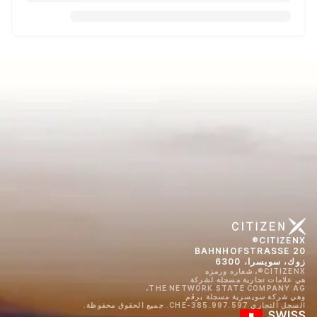
CITIZENX®
BAHNHOFSTRASSE 20
زوك، سويسرا، 6300
CITIZENX®، شعاره ورمزه
هي علامات تجارية مسجلة لشركة
THE NETWORK STATE COMPANY AG،
وهي شركة سويسرية مسجلة برقم
السجل التجاري CHE-385.997.597. جميع الحقوق محفوظة.