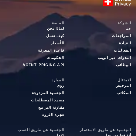
الشركة
المنصة
عنا
لماذا نحن
المراجعات
كيف تعمل
القيادة
الأسعار
الفعاليات
قاعدة المعرفة
الندوات عبر الويب
الحكومات
الوظائف
AGENT PRICING API
الامتثال
الموارد
الترخيص
رؤى
المكاتب
الجنسية المزدوجة
مسرد المصطلحات
مقارنة البرامج
هجرة الثروة
الجنسية عن طريق الاستثمار
الجنسية عن طريق النسب
أنتيغوا وبربودا
كندا