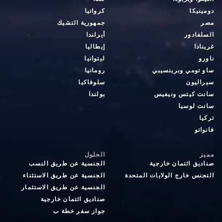
دومينيكا
كرواتيا
مصر
جمهورية التشيك
السلفادور
أيرلندا
غرينادا
إيطاليا
ناورو
ليتوانيا
ساو تومي وبرينسيبي
رومانيا
سيراليون
سلوفاكيا
سانت كيتس ونيفيس
بولندا
سانت لوسيا
تركيا
فانواتو
مميز
الحلول
صناديق ائتمان خارجية
الجنسية عن طريق النسب
التجنس خارج الولايات المتحدة
الجنسية عن طريق الاستثناء
الجنسية عن طريق الاستثمار
صناديق ائتمان خارجية
جواز سفر خطة ب