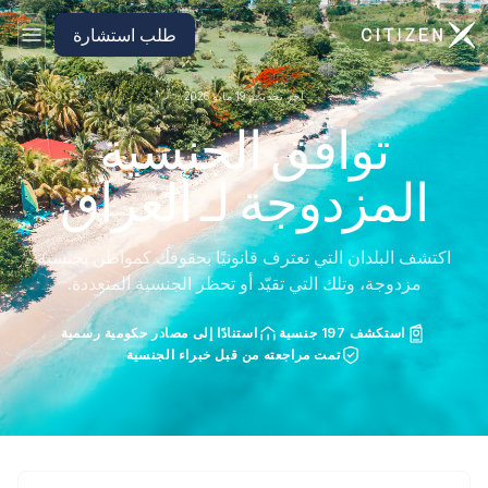
الانتقال إلى الصفحة الرئيسية لـ CitizenX
طلب استشارة
آخر تحديث: 19 مايو 2026
توافق الجنسية
المزدوجة لـ العراق
اكتشف البلدان التي تعترف قانونيًا بحقوقك كمواطن بجنسية
مزدوجة، وتلك التي تقيّد أو تحظر الجنسية المتعددة.
استكشف 197 جنسية
استنادًا إلى مصادر حكومية رسمية
تمت مراجعته من قبل خبراء الجنسية