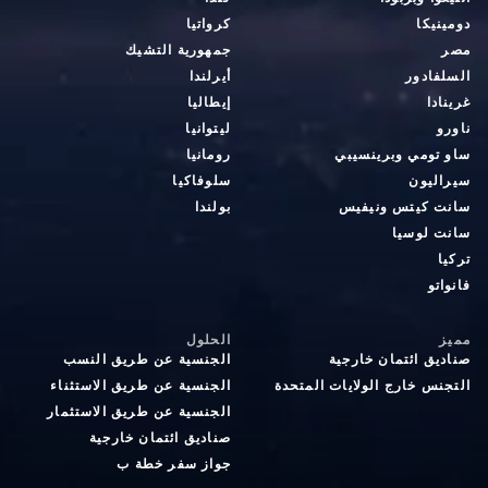
دومينيكا
كرواتيا
مصر
جمهورية التشيك
السلفادور
أيرلندا
غرينادا
إيطاليا
ناورو
ليتوانيا
ساو تومي وبرينسيبي
رومانيا
سيراليون
سلوفاكيا
سانت كيتس ونيفيس
بولندا
سانت لوسيا
تركيا
فانواتو
مميز
الحلول
صناديق ائتمان خارجية
الجنسية عن طريق النسب
التجنس خارج الولايات المتحدة
الجنسية عن طريق الاستثناء
الجنسية عن طريق الاستثمار
صناديق ائتمان خارجية
جواز سفر خطة ب