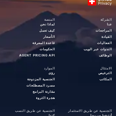
الشركة
المنصة
عنا
لماذا نحن
المراجعات
كيف تعمل
القيادة
الأسعار
الفعاليات
قاعدة المعرفة
الندوات عبر الويب
الحكومات
الوظائف
AGENT PRICING API
الامتثال
الموارد
الترخيص
رؤى
المكاتب
الجنسية المزدوجة
مسرد المصطلحات
مقارنة البرامج
هجرة الثروة
الجنسية عن طريق الاستثمار
الجنسية عن طريق النسب
أنتيغوا وبربودا
كندا