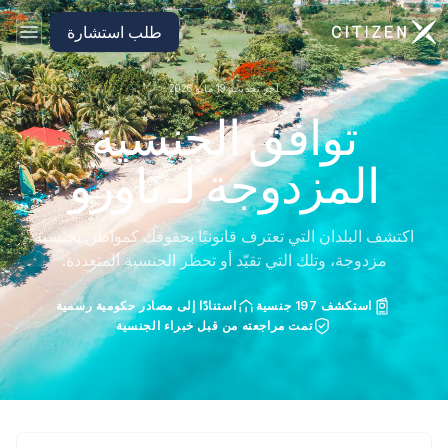
الانتقال إلى الصفحة الرئيسية لـ CitizenX
طلب استشارة
آخر تحديث: 19 مايو 2026
توافق الجنسية
المزدوجة لـ ناورو
اكتشف البلدان التي تعترف قانونيًا بحقوقك كمواطن بجنسية
مزدوجة، وتلك التي تقيّد أو تحظر الجنسية المتعددة.
استكشف 197 جنسية
استنادًا إلى مصادر حكومية رسمية
تمت مراجعته من قبل خبراء الجنسية