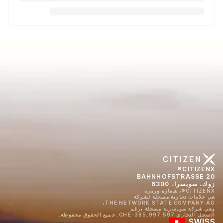
CITIZENX®
BAHNHOFSTRASSE 20
زوك، سويسرا، 6300
CITIZENX®، شعاره ورمزه
هي علامات تجارية مسجلة لشركة
THE NETWORK STATE COMPANY AG،
وهي شركة سويسرية مسجلة برقم
السجل التجاري CHE-385.997.597. جميع الحقوق محفوظة.