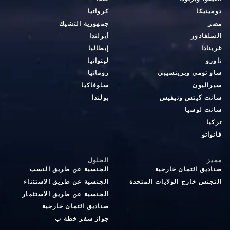
دومينيكا
كرواتيا
مصر
جمهورية التشيك
السلفادور
أيرلندا
غرينادا
إيطاليا
ناورو
ليتوانيا
ساو تومي وبرينسيبي
رومانيا
سيراليون
سلوفاكيا
سانت كيتس ونيفيس
بولندا
سانت لوسيا
تركيا
فانواتو
مميز
الحلول
صناديق ائتمان خارجية
الجنسية عن طريق النسب
التجنس خارج الولايات المتحدة
الجنسية عن طريق الاستثناء
الجنسية عن طريق الاستثمار
صناديق ائتمان خارجية
جواز سفر خطة ب