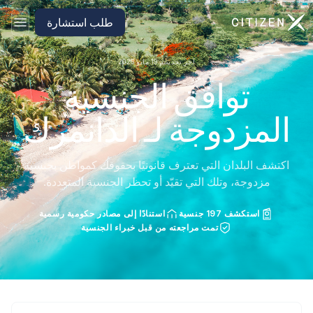
الانتقال إلى الصفحة الرئيسية لـ CitizenX
طلب استشارة
آخر تحديث: 19 مايو 2026
توافق الجنسية
المزدوجة لـ الدانمرك
اكتشف البلدان التي تعترف قانونيًا بحقوقك كمواطن بجنسية
مزدوجة، وتلك التي تقيّد أو تحظر الجنسية المتعددة.
استكشف 197 جنسية
استنادًا إلى مصادر حكومية رسمية
تمت مراجعته من قبل خبراء الجنسية