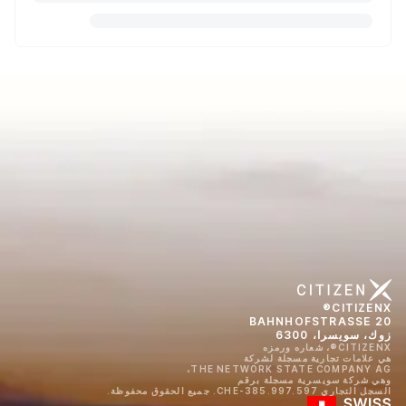
CITIZENX®
BAHNHOFSTRASSE 20
زوك، سويسرا، 6300
CITIZENX®، شعاره ورمزه
هي علامات تجارية مسجلة لشركة
THE NETWORK STATE COMPANY AG،
وهي شركة سويسرية مسجلة برقم
السجل التجاري CHE-385.997.597. جميع الحقوق محفوظة.