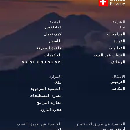
الشركة
المنصة
عنا
لماذا نحن
المراجعات
كيف تعمل
القيادة
الأسعار
الفعاليات
قاعدة المعرفة
الندوات عبر الويب
الحكومات
الوظائف
AGENT PRICING API
الامتثال
الموارد
الترخيص
رؤى
المكاتب
الجنسية المزدوجة
مسرد المصطلحات
مقارنة البرامج
هجرة الثروة
الجنسية عن طريق الاستثمار
الجنسية عن طريق النسب
أنتيغوا وبربودا
كندا